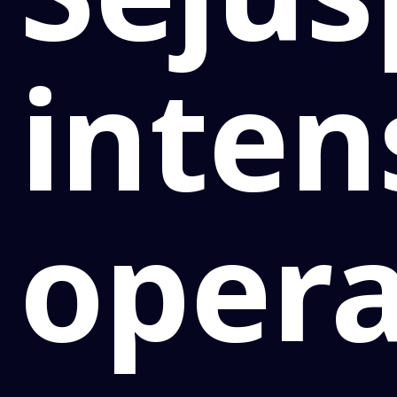
inten
oper