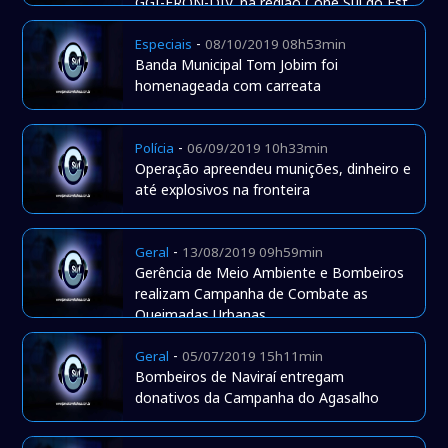
GGI-FRON-DIV, na região Cone Sul do Est
-
Especiais
08/10/2019 08h53min
Banda Municipal Tom Jobim foi
homenageada com carreata
-
Polícia
06/09/2019 10h33min
Operação apreendeu munições, dinheiro e
até explosivos na fronteira
-
Geral
13/08/2019 09h59min
Gerência de Meio Ambiente e Bombeiros
realizam Campanha de Combate as
Queimadas Urbanas
-
Geral
05/07/2019 15h11min
Bombeiros de Naviraí entregam
donativos da Campanha do Agasalho