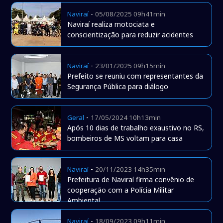
-
Naviraí
05/08/2025 09h41min
Naviraí realiza motociata e
conscientização para reduzir acidentes
-
Naviraí
23/01/2025 09h15min
Prefeito se reuniu com representantes da
Segurança Pública para diálogo
-
Geral
17/05/2024 10h13min
Após 10 dias de trabalho exaustivo no RS,
bombeiros de MS voltam para casa
-
Naviraí
20/11/2023 14h35min
Prefeitura de Naviraí firma convênio de
cooperação com a Polícia Militar
Ambiental
-
Naviraí
18/09/2023 09h11min