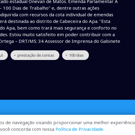
utado estadual Onevan de Matos. Emenda Parlamentar A
– 100 Dias de Trabalho" e, dentre outras ações
adquirida com recursos da cota individual de emendas
á destinada ao distrito de Cabeceira do Apa. "Esta
 do Apa, bem como trará mais segurança e conforto no
des. Estou muito satisfeito em poder contribuir com a
 Ortega – DRT/MS: 34 Assessor de Imprensa do Gabinete
ul
• prestação de contas
• 100 dias
os de navegação visando proporcionar uma melhor experiência
r, você concorda com nossa
Política de Privacidade
.