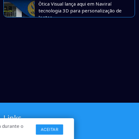
Òtica Visual lança aqui em Naviraí
tecnologia 3D para personalização de
lentes
Links
 durante o
ACEITAR
Comercial
Contato