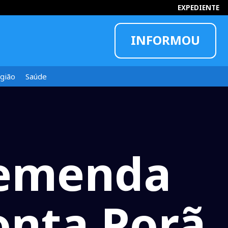
EXPEDIENTE
INFORMOU
gião
Saúde
 emenda
onta Porã