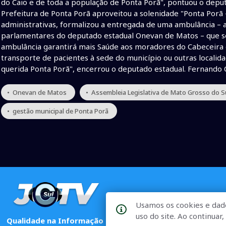
do Caio e de toda a população de Ponta Porã", pontuou o dep
Prefeitura de Ponta Porã aproveitou a solenidade "Ponta Porã 
administrativas, formalizou a entregada de uma ambulância – 
parlamentares do deputado estadual Onevan de Matos – que ser
ambulância garantirá mais Saúde aos moradores do Cabeceira
transporte de pacientes à sede do município ou outras localida
querida Ponta Porã", encerrou o deputado estadual. Fernando
• Onevan de Matos
• Assembleia Legislativa de Mato Grosso do S
• gestão municipal de Ponta Porã
Usamos os cookies e dad
uso do site. Ao continua
Qualidade na Informação