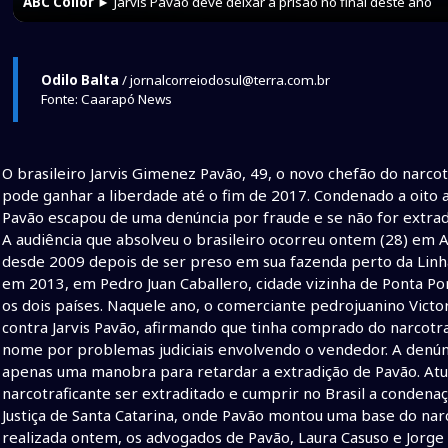
ABC Collor
► Jarvis Pavão deve deixar a prisão no final deste ano
Odilo Balta
/ jornalcorreiodosul@terra.com.br
Fonte: Caarapó News
O brasileiro Jarvis Gimenez Pavão, 49, o novo chefão do narcot
pode ganhar a liberdade até o fim de 2017. Condenado a oito a
Pavão escapou de uma denúncia por fraude e se não for extrad
A audiência que absolveu o brasileiro ocorreu ontem (28) em 
desde 2009 depois de ser preso em sua fazenda perto da Linha
em 2013, em Pedro Juan Caballero, cidade vizinha de Ponta Po
os dois países. Naquele ano, o comerciante pedrojuanino Vict
contra Jarvis Pavão, afirmando que tinha comprado do narcotraf
nome por problemas judiciais envolvendo o vendedor. A denúnc
apenas uma manobra para retardar a extradição de Pavão. Atua
narcotraficante ser extraditado e cumprir no Brasil a condenaç
Justiça de Santa Catarina, onde Pavão montou uma base do narc
realizada ontem, os advogados de Pavão, Laura Casuso e Jorg