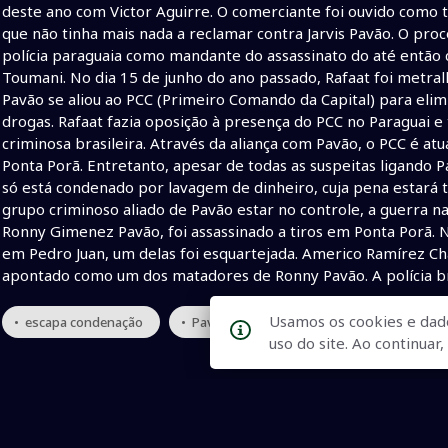
deste ano com Victor Aguirre. O comerciante foi ouvido como
que não tinha mais nada a reclamar contra Jarvis Pavão. O proce
polícia paraguaia como mandante do assassinato do até então 
Toumani. No dia 15 de junho do ano passado, Rafaat foi metralh
Pavão se aliou ao PCC (Primeiro Comando da Capital) para elimi
drogas. Rafaat fazia oposição à presença do PCC no Paraguai
criminosa brasileira. Através da aliança com Pavão, o PCC é a
Ponta Porã. Entretanto, apesar de todas as suspeitas ligando 
só está condenado por lavagem de dinheiro, cuja pena estar
grupo criminoso aliado de Pavão estar no controle, a guerra na
Ronny Gimenez Pavão, foi assassinado a tiros em Ponta Porã. N
em Pedro Juan, um delas foi esquartejada. Americo Ramírez Chá
apontado como um dos matadores de Ronny Pavão. A polícia br
Usamos os cookies e dad
• escapa condenação
• Pavão
• paraguai
uso do site. Ao continua