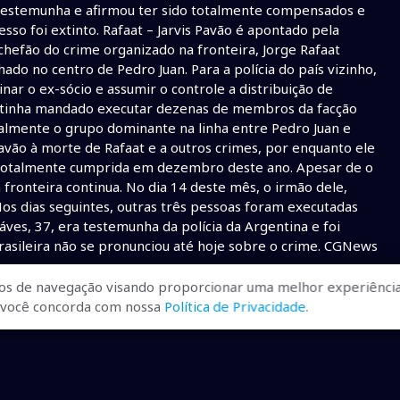
 testemunha e afirmou ter sido totalmente compensados e
sso foi extinto. Rafaat – Jarvis Pavão é apontado pela
chefão do crime organizado na fronteira, Jorge Rafaat
ado no centro de Pedro Juan. Para a polícia do país vizinho,
nar o ex-sócio e assumir o controle a distribuição de
 e tinha mandado executar dezenas de membros da facção
tualmente o grupo dominante na linha entre Pedro Juan e
Pavão à morte de Rafaat e a outros crimes, por enquanto ele
á totalmente cumprida em dezembro deste ano. Apesar de o
 fronteira continua. No dia 14 deste mês, o irmão dele,
os dias seguintes, outras três pessoas foram executadas
ves, 37, era testemunha da polícia da Argentina e foi
asileira não se pronunciou até hoje sobre o crime. CGNews
os de navegação visando proporcionar uma melhor experiência
r, você concorda com nossa
Política de Privacidade
.