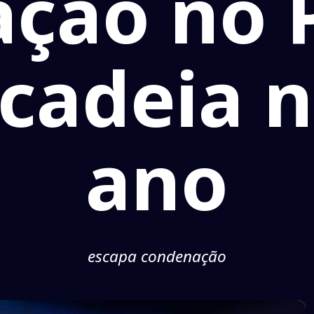
ção no 
 cadeia 
ano
escapa condenação