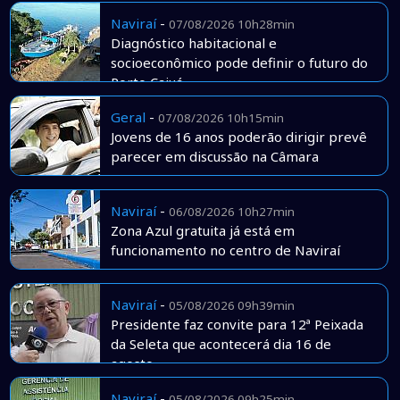
Naviraí
-
07/08/2026 10h28min
Diagnóstico habitacional e
socioeconômico pode definir o futuro do
Porto Caiuá
Geral
-
07/08/2026 10h15min
Jovens de 16 anos poderão dirigir prevê
parecer em discussão na Câmara
Naviraí
-
06/08/2026 10h27min
Zona Azul gratuita já está em
funcionamento no centro de Naviraí
Naviraí
-
05/08/2026 09h39min
Presidente faz convite para 12ª Peixada
da Seleta que acontecerá dia 16 de
agosto
Naviraí
-
05/08/2026 09h25min