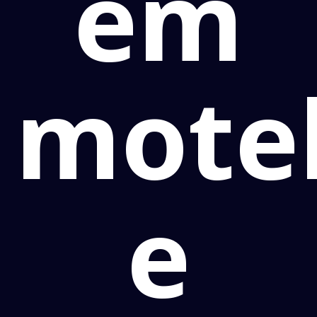
em
mote
e