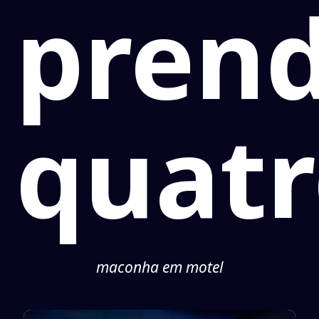
pren
quat
maconha em motel