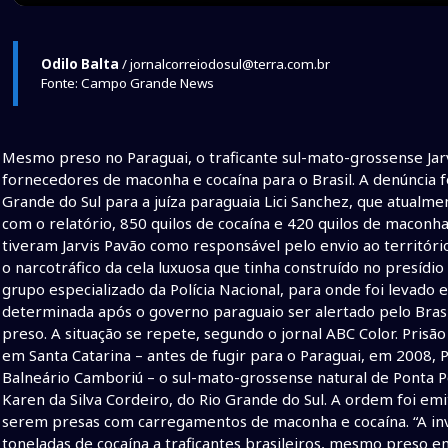
Odilo Balta
/ jornalcorreiodosul@terra.com.br
Fonte: Campo Grande News
Mesmo preso no Paraguai, o traficante sul-mato-grossense Jar
fornecedores de maconha e cocaína para o Brasil. A denúncia 
Grande do Sul para a juíza paraguaia Lici Sanchez, que atualme
com o relatório, 850 quilos de cocaína e 420 quilos de maconh
tiveram Jarvis Pavão como responsável pelo envio ao territór
o narcotráfico da cela luxuosa que tinha construído no presí
grupo especializado da Polícia Nacional, para onde foi levado 
determinada após o governo paraguaio ser alertado pelo Bras
preso. A situação se repete, segundo o jornal ABC Color. Prisã
em Santa Catarina – antes de fugir para o Paraguai, em 2008, 
Balneário Camboriú – o sul-mato-grossense natural de Ponta P
Karen da Silva Cordeiro, do Rio Grande do Sul. A ordem foi emi
serem presas com carregamentos de maconha e cocaína. “A in
toneladas de cocaína a traficantes brasileiros, mesmo preso e