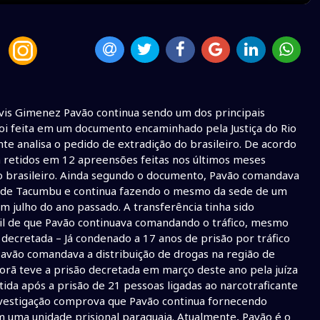
vis Gimenez Pavão continua sendo um dos principais
foi feita em um documento encaminhado pela Justiça do Rio
nte analisa o pedido de extradição do brasileiro. De acordo
a retidos em 12 apreensões feitas nos últimos meses
io brasileiro. Ainda segundo o documento, Pavão comandava
dio de Tacumbu e continua fazendo o mesmo da sede de um
em julho do ano passado. A transferência tinha sido
il de que Pavão continuava comandando o tráfico, mesmo
o decretada – Já condenado a 17 anos de prisão por tráfico
Pavão comandava a distribuição de drogas na região de
orã teve a prisão decretada em março deste ano pela juíza
tida após a prisão de 21 pessoas ligadas ao narcotraficante
vestigação comprova que Pavão continua fornecendo
m uma unidade prisional paraguaia. Atualmente, Pavão é o