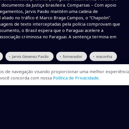
o documento da Justiça brasileira. Comparsas – Com apoio
rregamentos, Jarvis Pavão mantém uma cadeia de
l aliado no tráfico é Marco Braga Campos, o “Chapolin”.
ensagens de texto interceptadas pela polícia comprovam que
ocumento, o Brasil espera que o Paraguai acelere a
 associação criminosa no Paraguai. A sentença termina em
• Jarvis Gimenez Pavão
• fornecedor
• maconha
os de navegação visando proporcionar uma melhor experiência
r, você concorda com nossa
Política de Privacidade
.