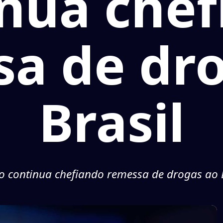
nua che
a de dr
Brasil
 continua chefiando remessa de drogas ao 