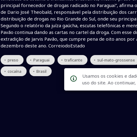
principal fornecedor de drogas radicado no Paraguai”, afirma 
de Dario José Theobald, responsável pela distribuição dos ca
distribuição de drogas no Rio Grande do Sul, onde seu principa
Segundo o relatório da juíza gaúcha, escutas telefônicas e m
Pavão continua dando as cartas no cartel da droga. Com esse d
extradição de Jarvis Pavão, que cumpre pena de oito anos por
dezembro deste ano. CorreiodoEstado
• preso
• Paraguai
• traficante
• sul-mato-grossense
• cocaína
• Brasil
Usamos os cookies e dad
uso do site. Ao continua