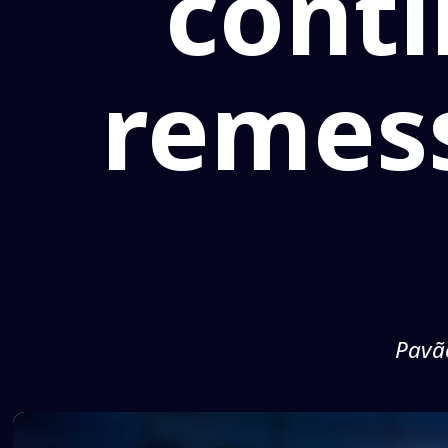
conti
remess
Pavão