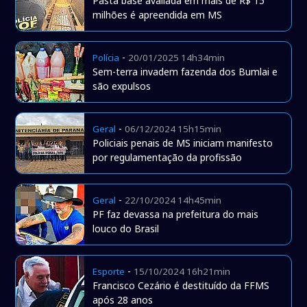
Pasta base avaliada em mais de R$ 15
milhões é apreendida em MS
-
Polícia
20/01/2025 14h34min
Sem-terra invadem fazenda dos Bumlai e
são expulsos
-
Geral
06/12/2024 15h15min
Policiais penais de MS iniciam manifesto
por regulamentação da profissão
-
Geral
22/10/2024 14h45min
PF faz devassa na prefeitura do mais
louco do Brasil
-
Esporte
15/10/2024 16h21min
Francisco Cezário é destituído da FFMS
após 28 anos