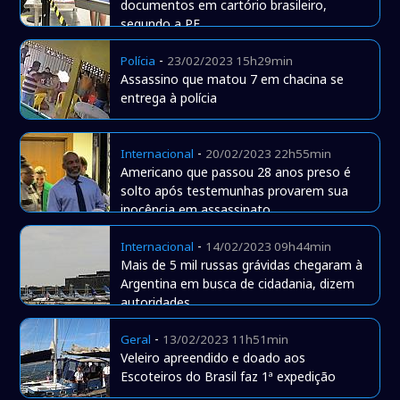
documentos em cartório brasileiro,
segundo a PF
-
Polícia
23/02/2023 15h29min
Assassino que matou 7 em chacina se
entrega à polícia
-
Internacional
20/02/2023 22h55min
Americano que passou 28 anos preso é
solto após testemunhas provarem sua
inocência em assassinato
-
Internacional
14/02/2023 09h44min
Mais de 5 mil russas grávidas chegaram à
Argentina em busca de cidadania, dizem
autoridades
-
Geral
13/02/2023 11h51min
Veleiro apreendido e doado aos
Escoteiros do Brasil faz 1ª expedição