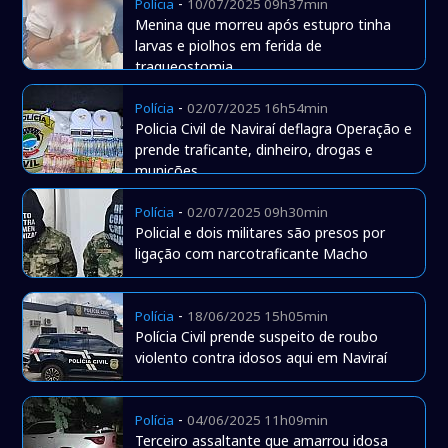
-
Polícia
10/07/2025 09h37min
Menina que morreu após estupro tinha
larvas e piolhos em ferida de
traqueostomia
-
Polícia
02/07/2025 16h54min
Policia Civil de Naviraí deflagra Operação e
prende traficante, dinheiro, drogas e
munições
-
Polícia
02/07/2025 09h30min
Policial e dois militares são presos por
ligação com narcotraficante Macho
-
Polícia
18/06/2025 15h05min
Polícia Civil prende suspeito de roubo
violento contra idosos aqui em Naviraí
-
Polícia
04/06/2025 11h09min
Terceiro assaltante que amarrou idosa