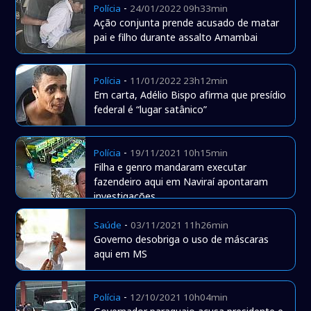
-
Polícia
24/01/2022 09h33min
Ação conjunta prende acusado de matar
pai e filho durante assalto Amambai
-
Polícia
11/01/2022 23h12min
Em carta, Adélio Bispo afirma que presídio
federal é “lugar satânico”
-
Polícia
19/11/2021 10h15min
Filha e genro mandaram executar
fazendeiro aqui em Naviraí apontaram
investigações
-
Saúde
03/11/2021 11h26min
Governo desobriga o uso de máscaras
aqui em MS
-
Polícia
12/10/2021 10h04min