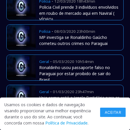
-
Polícia
12/03/2020 18h43min
Policia Civil prende 3 indivíduos envolvidos
em roubo de mercado aqui em Naviraí (
VÍDEO)
-
Polícia
08/03/2020 23h00min
MP investiga se Ronaldinho Gaúcho
cometeu outros crimes no Paraguai
-
Geral
05/03/2020 10h54min
Ronaldinho usou passaporte falso no
Paraguai por estar proibido de sair do
Brasil
-
Geral
01/03/2020 23h47min
Veja como está a Janela Partidária para as
eleições deste ano
Usamos os cookies e dados de navegação
visando proporcionar uma melhor experiência
ACEITAR
durante o uso do site. Ao continuar, você
-
Polícia
25/02/2020 17h50min
concorda com nossa
Política de Privacidade
.
Familiares, população e políticos se