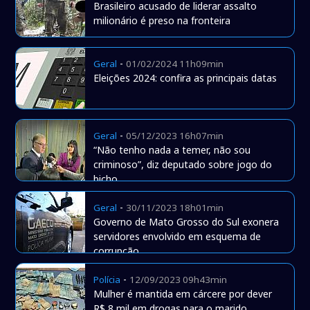
Brasileiro acusado de liderar assalto
milionário é preso na fronteira
-
Geral
01/02/2024 11h09min
Eleições 2024: confira as principais datas
-
Geral
05/12/2023 16h07min
“Não tenho nada a temer, não sou
criminoso”, diz deputado sobre jogo do
bicho
-
Geral
30/11/2023 18h01min
Governo de Mato Grosso do Sul exonera
servidores envolvido em esquema de
corrupção
-
Polícia
12/09/2023 09h43min
Mulher é mantida em cárcere por dever
R$ 8 mil em drogas para o marido