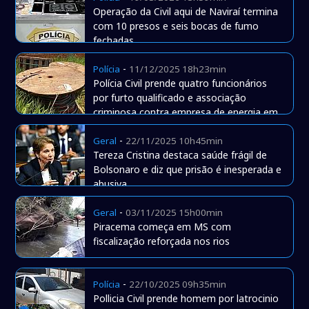
Operação da Civil aqui de Naviraí termina
com 10 presos e seis bocas de fumo
fechadas
-
Polícia
11/12/2025 18h23min
Polícia Civil prende quatro funcionários
por furto qualificado e associação
criminosa contra empresa de energia em
Naviraí
-
Geral
22/11/2025 10h45min
Tereza Cristina destaca saúde frágil de
Bolsonaro e diz que prisão é inesperada e
abusiva
-
Geral
03/11/2025 15h00min
Piracema começa em MS com
fiscalização reforçada nos rios
-
Polícia
22/10/2025 09h35min
Pollicia Civil prende homem por latrocinio