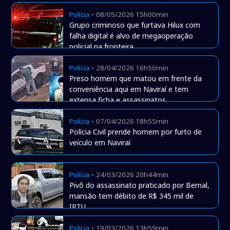
-
Polícia
08/05/2026 15h00min
Grupo criminoso que furtava Hilux com
falha digital é alvo de megaoperação
policial na fronteira
-
Polícia
28/04/2026 16h50min
Preso homem que matou em frente da
conveniência aqui em Naviraí e tem
extensa ficha e assassinatos
-
Polícia
07/04/2026 18h55min
Polícia Civil prende homem por furto de
veículo em Naviraí
-
Polícia
24/03/2026 20h44min
Pivô do assassinato praticado por Bernal,
mansão tem débito de R$ 345 mil de
IPTU
-
Polícia
19/03/2026 13h59min