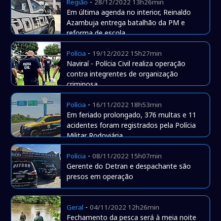
-
Região
28/12/2022 13h26min
Em última agenda no interior, Reinaldo
Azambuja entrega batalhão da PM e
reforma de escola
-
Polícia
19/12/2022 15h27min
Naviraí - Polícia Civil realiza operação
contra integrentes de organização
criminosa
-
Polícia
16/11/2022 18h53min
Em feriado prolongado, 376 multas e 11
acidentes foram registrados pela Polícia
Militar Rodoviária
-
Polícia
08/11/2022 15h07min
Gerente do Detran e despachante são
presos em operação
-
Geral
04/11/2022 12h26min
Fechamento da pesca será à meia noite