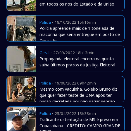
em todos os rios do Estado e da União
-
Polícia
18/10/2022 15h16min
Polícia apreende mais de 1 tonelada de
maconha que seria entregue em posto de
Dourados
-
Geral
27/09/2022 18h13min
Propaganda eleitoral encerra na quinta;
saiba últimos prazos da Justiça Eleitoral
-
Polícia
19/08/2022 09h42min
Mesmo com vaquinha, Goleiro Bruno diz
que quer fazer teste de DNA após ter
prisão decretada por não pagar pensão
-
Polícia
25/04/2022 13h38min
Traficante ostentação de MS é preso em
Copacabana - CREDITO: CAMPO GRANDE