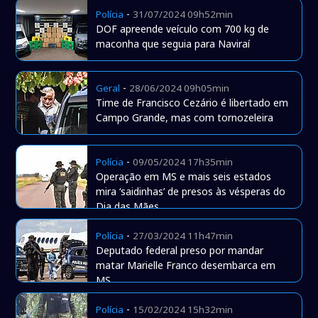
-
Polícia
31/07/2024 09h52min
DOF apreende veículo com 700 kg de
maconha que seguia para Naviraí
-
Geral
28/06/2024 09h05min
Time de Francisco Cezário é libertado em
Campo Grande, mas com tornozeleira
-
Polícia
09/05/2024 17h35min
Operação em MS e mais seis estados
mira ‘saidinhas’ de presos às vésperas do
Dia das Mães
-
Polícia
27/03/2024 11h47min
Deputado federal preso por mandar
matar Marielle Franco desembarca em
MS
-
Polícia
15/02/2024 15h32min