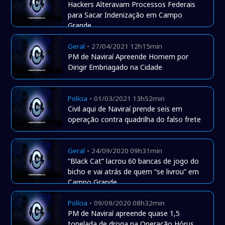
Hackers Alteravam Processos Federais
para Sacar Indenização em Campo
Grande
-
Geral
27/04/2021 12h15min
PM de Naviraí Apreende Homem por
Dirigir Embriagado na Cidade
-
Polícia
01/03/2021 13h52min
Civil aqui de Naviraí prende seis em
operação contra quadrilha do falso frete
-
Geral
24/09/2020 09h31min
“Black Cat” lacrou 60 bancas de jogo do
bicho e vai atrás de quem “se livrou” em
Campo Grande
-
Polícia
09/09/2020 08h32min
PM de Naviraí apreende quase 1,5
tonelada de droga na Operação Hórus