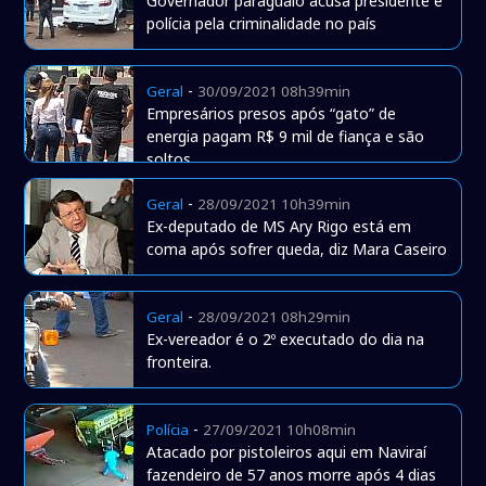
Governador paraguaio acusa presidente e
polícia pela criminalidade no país
-
Geral
30/09/2021 08h39min
Empresários presos após “gato” de
energia pagam R$ 9 mil de fiança e são
soltos.
-
Geral
28/09/2021 10h39min
Ex-deputado de MS Ary Rigo está em
coma após sofrer queda, diz Mara Caseiro
-
Geral
28/09/2021 08h29min
Ex-vereador é o 2º executado do dia na
fronteira.
-
Polícia
27/09/2021 10h08min
Atacado por pistoleiros aqui em Naviraí
fazendeiro de 57 anos morre após 4 dias