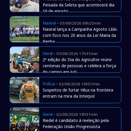
Peixada da Seleta que acontecerá dia
16 de agosto
Naviraí
-
05/08/2026 09h25min
Naviraí lança a Campanha Agosto Lilás
com foco nos 20 anos da Lei Maria da
Penha
Geral
-
03/08/2026 17h31min
2ª edição do Dia do Agricultor reúne
centenas de pessoas e celebra a força
do campo em Juti
Polícia
-
02/08/2026 19h57min
Suspeitos de furtar Hilux na fronteira
entram na mira da Interpol
Geral
-
02/08/2026 19h51min
Riedel é candidato à reeleição pela
Federação União Progressista