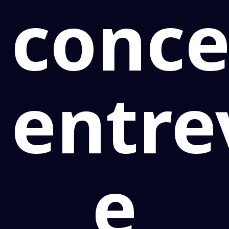
conc
entre
e