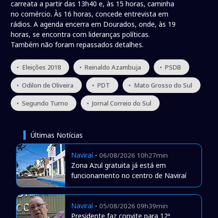
carreata a partir das 13h40 e, às 15 horas, caminha
no comércio. Às 16 horas, concede entrevista em
rádios. A agenda encerra em Dourados, onde, às 19
horas, se encontra com lideranças políticas.
Também não foram repassados detalhes.
• Eleições 2018
• Reinaldo Azambuja
• PSDB
• Odilon de Oliveira
• PDT
• Mato Grosso do Sul
• Segundo Turno
• Jornal Correio do Sul
Últimas Notícias
Naviraí
-
06/08/2026 10h27min
Zona Azul gratuita já está em
funcionamento no centro de Naviraí
Naviraí
-
05/08/2026 09h39min
Presidente faz convite para 12ª