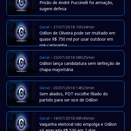
Prisão de André Puccinelli foi armação,
sugere defesa
-
Geral
27/07/2018 15h34min
Odilon de Oliveira pode ser multado em
quase R$ 750 mil por usar outdoor em
pré-campanha
-
Geral
23/07/2018 08h25min
Odilon lança candidatura sem definição de
chapa majoritária
-
Geral
20/07/2018 14h23min
Sem aliados, PDT escolhe filiado do
partido para ser vice de Odilon
-
Geral
18/07/2018 08h45min
Vaquinha eleitoral não empolga e Odilon
só arrecada R$ 530 em 2 dias