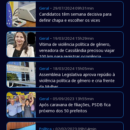
-
Geral
29/07/2024 09h31min
Candidatos têm semana decisiva para
definir chapa e escolher os vices
-
Geral
19/03/2024 15h29min
Vítima de violência política de gênero,
vereadora de Cassilândia precisou viajar
100 km para registrar ocorrência
-
Geral
18/03/2024 15h05min
Assembleia Legislativa aprova repúdio à
violência política de gênero e cria frente
da Mulher
-
Geral
05/09/2023 13h55min
Após caravana de filiações, PSDB fica
próximo dos 50 prefeitos
-
Política
02/02/2023 09h14min