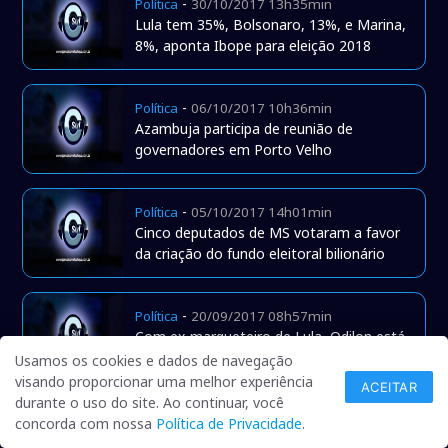
-
Política
30/10/2017 13h35min
Lula tem 35%, Bolsonaro, 13%, e Marina,
8%, aponta Ibope para eleição 2018
-
Política
06/10/2017 10h36min
Azambuja participa de reunião de
governadores em Porto Velho
-
Política
05/10/2017 14h01min
Cinco deputados de MS votaram a favor
da criação do fundo eleitoral bilionário
-
Política
20/09/2017 08h57min
Com ex-marqueteiro de Lula, Odilon está
próximo de anunciar candidatura
Usamos os cookies e dados de navegação
visando proporcionar uma melhor experiência
ACEITAR
durante o uso do site. Ao continuar, você
-
Geral
28/08/2017 13h54min
concorda com nossa
Política de Privacidade
.
Audiência sobre a Guarda aqui em Naviraí