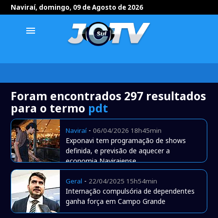
Naviraí, domingo, 09 de Agosto de 2026
menu
Foram encontrados 297 resultados
para o termo
pdt
-
Naviraí
06/04/2026 18h45min
Exponavi tem programação de shows
definida, e previsão de aquecer a
economia Naviraiense
-
Geral
22/04/2025 15h54min
Internação compulsória de dependentes
ganha força em Campo Grande