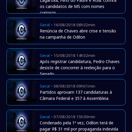
Lagartixa, Filho do Padre e Rola: confira
os candidatos de MS com nomes
curiosos
-
Geral
16/08/2018 08h32min
Renúncia de Chaves abre crise e tensão
na campanha de Odilon
-
Geral
15/08/2018 14h32min
Após registrar candidatura, Pedro Chaves
desiste de concorrer à reeleição para o
Senado
-
Geral
08/08/2018 09h01min
Partidos aprovam 137 candidaturas à
Câmara Federal e 357 à Assembleia
-
Geral
07/08/2018 15h30min
Condenado pela 1ª vez, Odilon terá de
pagar R$ 31 mil por propaganda indevida