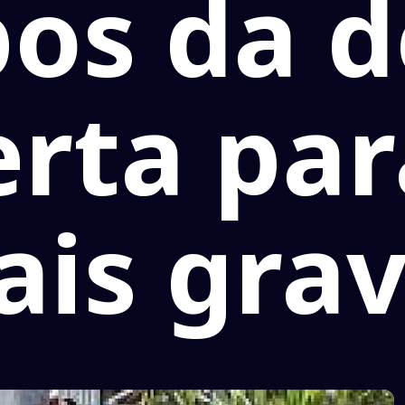
pos da 
erta pa
is gra