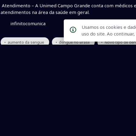
Atendimento – A Unimed Campo Grande conta com médicos espe
atendimentos na área da saúde em geral.
infinitocomunica
Usamos os cookies e dad
uso do site. Ao continua
• aumento da sengue
• dengue no Brasil
• Novo tipo de de
Qualidade na Informação
As principais notícias, as mais relevantes, a todo o tempo, at
informado.
On-line desde 01 de julho de 2007