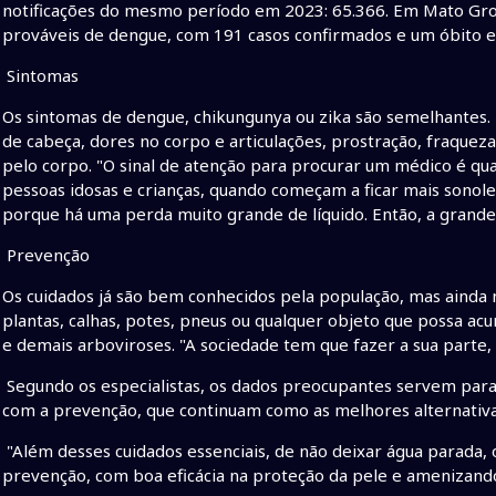
notificações do mesmo período em 2023: 65.366. Em Mato Gros
prováveis de dengue, com 191 casos confirmados e um óbito e
Sintomas
Os sintomas de dengue, chikungunya ou zika são semelhantes.
de cabeça, dores no corpo e articulações, prostração, fraquez
pelo corpo. "O sinal de atenção para procurar um médico é qu
pessoas idosas e crianças, quando começam a ficar mais sonol
porque há uma perda muito grande de líquido. Então, a grande 
Prevenção
Os cuidados já são bem conhecidos pela população, mas ainda 
plantas, calhas, potes, pneus ou qualquer objeto que possa a
e demais arboviroses. "A sociedade tem que fazer a sua parte, 
Segundo os especialistas, os dados preocupantes servem para
com a prevenção, que continuam como as melhores alternativa
"Além desses cuidados essenciais, de não deixar água parada
prevenção, com boa eficácia na proteção da pele e amenizando