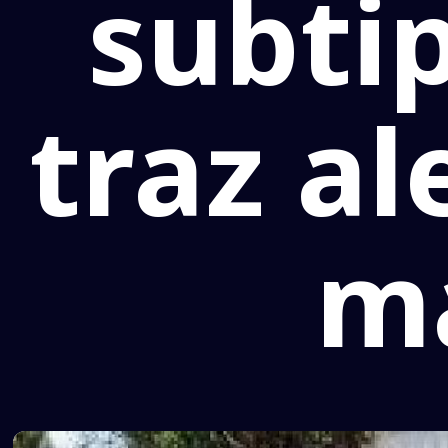
subti
traz al
ma