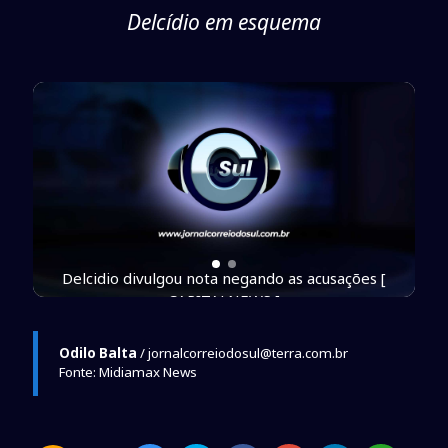
Delcídio em esquema
G1 ]
Delcidio divulgou nota negando as acusações [
CAPITALNEWS ]
Odilo Balta
/ jornalcorreiodosul@terra.com.br
Fonte: Midiamax News