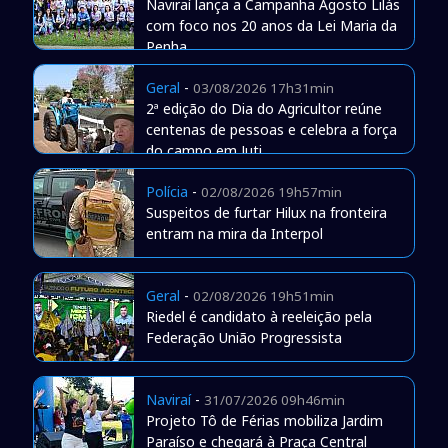
Naviraí lança a Campanha Agosto Lilás
com foco nos 20 anos da Lei Maria da
Penha
Geral
-
03/08/2026 17h31min
2ª edição do Dia do Agricultor reúne
centenas de pessoas e celebra a força
do campo em Juti
Polícia
-
02/08/2026 19h57min
Suspeitos de furtar Hilux na fronteira
entram na mira da Interpol
Geral
-
02/08/2026 19h51min
Riedel é candidato à reeleição pela
Federação União Progressista
Naviraí
-
31/07/2026 09h46min
Projeto Tô de Férias mobiliza Jardim
Paraíso e chegará à Praça Central