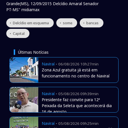
Grande(MS), 12/09/2015 Delcídio Amaral Senador
PT-MS" midiamax
• Delcídio em esquema
• some
• bancas
• Capital
Últimas Notícias
Naviraí
-
06/08/2026 10h27min
Zona Azul gratuita já está em
funcionamento no centro de Naviraí
Naviraí
-
05/08/2026 09h39min
Presidente faz convite para 12ª
Peixada da Seleta que acontecerá dia
16 de agosto
Naviraí
-
05/08/2026 09h25min