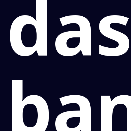
da
ba