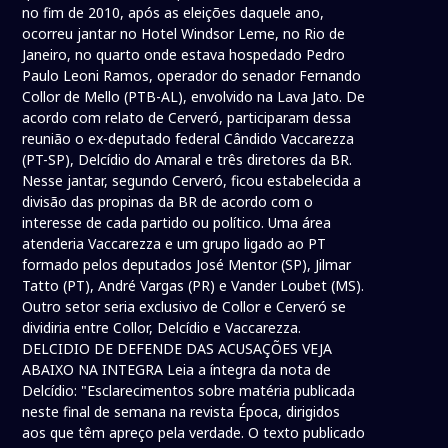
no fim de 2010, após as eleições daquele ano,
ocorreu jantar no Hotel Windsor Leme, no Rio de
Janeiro, no quarto onde estava hospedado Pedro
Paulo Leoni Ramos, operador do senador Fernando
Collor de Mello (PTB-AL), envolvido na Lava Jato. De
acordo com relato de Cerveró, participaram dessa
reunião o ex-deputado federal Cândido Vaccarezza
(PT-SP), Delcídio do Amaral e três diretores da BR.
Nesse jantar, segundo Cerveró, ficou estabelecida a
divisão das propinas da BR de acordo com o
interesse de cada partido ou político. Uma área
atenderia Vaccarezza e um grupo ligado ao PT
formado pelos deputados José Mentor (SP), Jilmar
Tatto (PT), André Vargas (PR) e Vander Loubet (MS).
Outro setor seria exclusivo de Collor e Cerveró se
dividiria entre Collor, Delcídio e Vaccarezza.
DELCIDIO DE DEFENDE DAS ACUSAÇÕES VEJA
ABAIXO NA INTEGRA Leia a íntegra da nota de
Delcídio: "Esclarecimentos sobre matéria publicada
neste final de semana na revista Época, dirigidos
aos que têm apreço pela verdade. O texto publicado