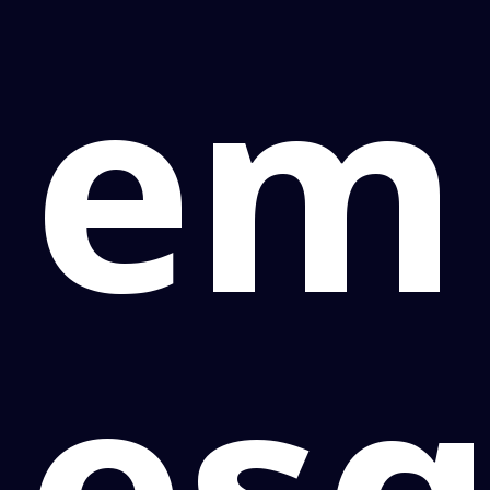
em
es