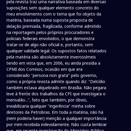
pela revista traz uma narrativa baseada em diversas
suposições sem qualquer elemento concreto do
meu envolvimento com o tema que foi objeto da
matéria, baseada numa suposta proposta de
delação premiada, fragilizada, conforme admitido
na reportagem pelos próprios procuradores e
policiais federais envolvidos, o que demonstra
tratar-se de algo não oficial e, portanto, sem
qualquer validade legal. Os supostos fatos relatados
pela matéria são absolutamente inverossímeis
tendo em vista que, em 2006, eu ainda presidia a
CPMI dos Correios, ocasião em que era
considerado "persona non grata" pelo governo,
como a própria revista admite quando diz: "Delcídio
também estava alquebrado em Brasília. Não pegara
leve à frente dos trabalhos da CPI que investigara o
mensalão...", fato que também, por óbvio,
inviabilizaria qualquer "ingerência" minha sobre
diretores da Petrobras. Em toda a matéria, não há
(nem poderia haver) menção a qualquer importância
por mim recebida indevidamente. Não custa lembrar
que, em recente investigação do Ministério Público