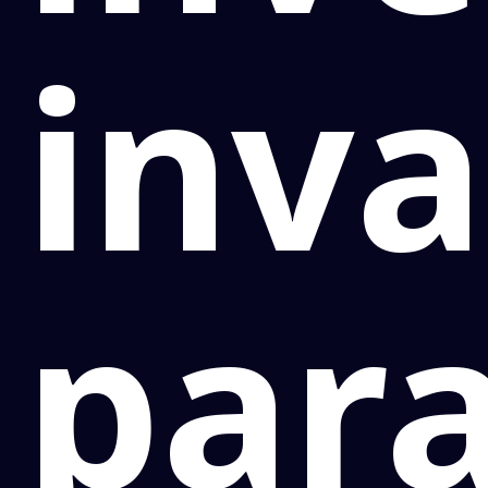
inv
par