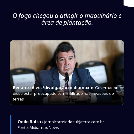
O fogo chegou a atingir o maquinário e
área de plantação.
Renanto Alves/divulgação midiamax
► Governador
disse estar preocupado com infiltrado nas invasões de
terras
Odilo Balta
/ jornalcorreiodosul@terra.com.br
Fonte: Midiamax News