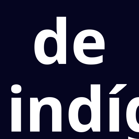
de
ind