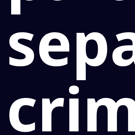
sep
cri