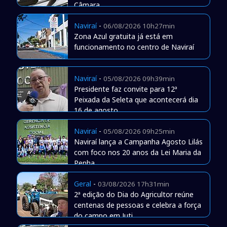
Câmara
Naviraí
-
06/08/2026 10h27min
Zona Azul gratuita já está em
funcionamento no centro de Naviraí
Naviraí
-
05/08/2026 09h39min
Presidente faz convite para 12ª
Peixada da Seleta que acontecerá dia
16 de agosto
Naviraí
-
05/08/2026 09h25min
Naviraí lança a Campanha Agosto Lilás
com foco nos 20 anos da Lei Maria da
Penha
Geral
-
03/08/2026 17h31min
2ª edição do Dia do Agricultor reúne
centenas de pessoas e celebra a força
do campo em Juti