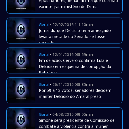
Após rumores, Renan afirma que Lula não
vai integrar ministério de Dilma
-
Geral
22/02/2016 11h10min
Jornal diz que Delcídio teria ameaçado
levar a metade do Senado se fosse
cassado
-
Geral
12/01/2016 08h59min
Em delação, Cerveró confirma Lula e
Delcídio em esquema de corrupção da
Petrobras
-
Geral
26/11/2015 08h35min
Por 59 a 13 votos, senadores decidem
manter Delcídio do Amaral preso
-
Geral
04/03/2015 09h05min
Simone será presidente de Comissão de
combate à violência contra a mulher