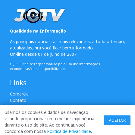
Qualidade na Informação
As principais notícias, as mais relevantes, a todo o tempo,
atualizadas, pra você ficar bem informado.
On-line desde 01 de julho de 2007
O JCSul Não se responsabiliza pelo uso das informações
econômicas/clima disponibilizados.
Links
Comercial
Contato
Usamos os cookies e dados de navegação
visando proporcionar uma melhor experiência
© 2007 - 2026 Todos os direitos reservados. Permitida a
ACEITAR
durante o uso do site. Ao continuar, você
reprodução desde que creditadas as mídias e citada a fonte.
concorda com nossa
Política de Privacidade
.
desenvolvido por ANSIM