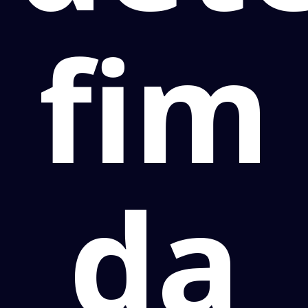
fim
da