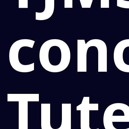
con
Tute