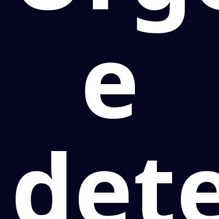
e
det