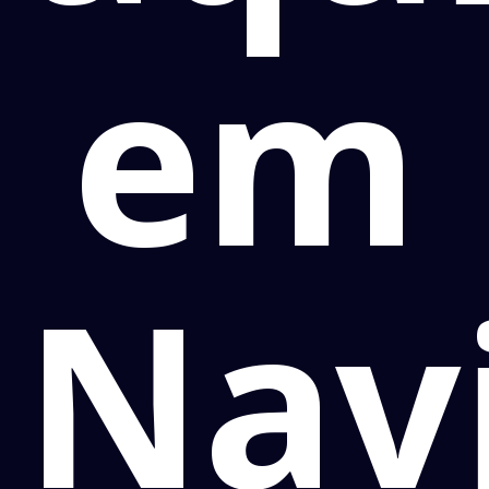
em
Navi