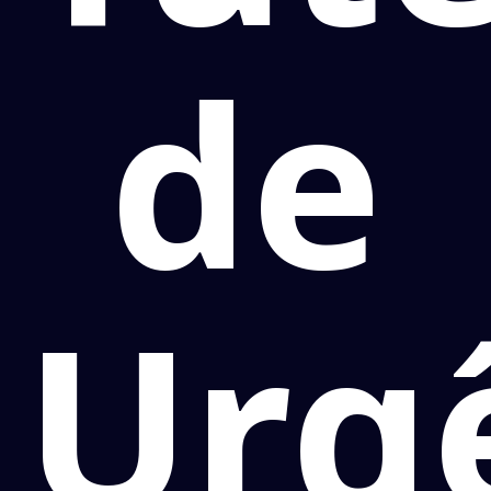
de
Urg