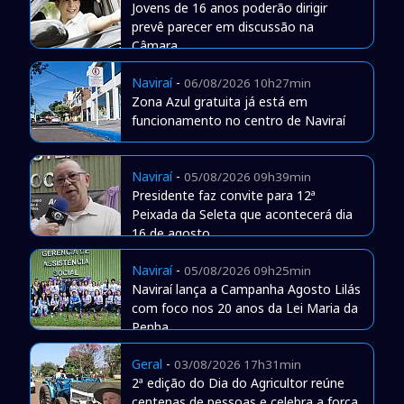
Jovens de 16 anos poderão dirigir
prevê parecer em discussão na
Câmara
Naviraí
-
06/08/2026 10h27min
Zona Azul gratuita já está em
funcionamento no centro de Naviraí
Naviraí
-
05/08/2026 09h39min
Presidente faz convite para 12ª
Peixada da Seleta que acontecerá dia
16 de agosto
Naviraí
-
05/08/2026 09h25min
Naviraí lança a Campanha Agosto Lilás
com foco nos 20 anos da Lei Maria da
Penha
Geral
-
03/08/2026 17h31min
2ª edição do Dia do Agricultor reúne
centenas de pessoas e celebra a força