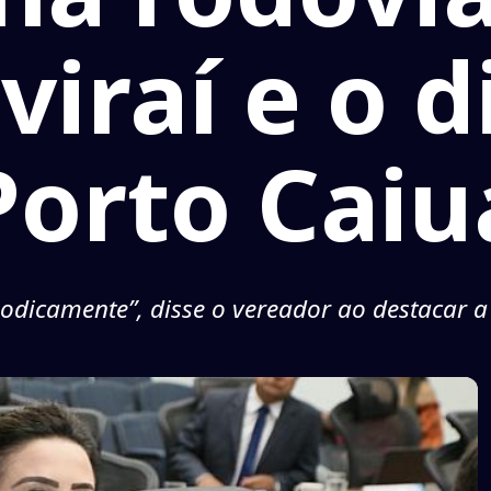
iraí e o d
Porto Caiu
riodicamente”, disse o vereador ao destacar a