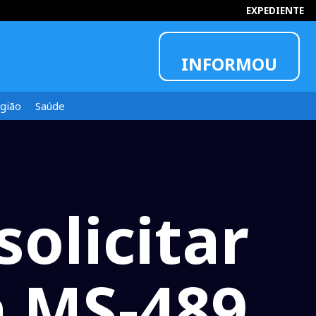
08:49:25
EXPEDIENTE
INFORMOU
gião
Saúde
olicitar
a MS-489