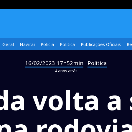
Geral
Naviraí
Polícia
Política
Publicações Oficiais
Re
16/02/2023 17h52min
Política
-
4 anos atrás
a volta a s
 na rodovi