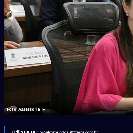
Foto: Assessoria
►
Odilo Balta
/ jornalcorreiodosul@terra.com.br