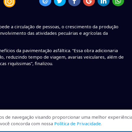
mpede a circulação de pessoas, o crescimento da produção
nvolvimento das atividades pecuárias e agrícolas da
nefícios da pavimentação asfáltica. “Essa obra adicionaria
ado, reduzindo tempo de viagem, avarias veiculares, além de
as riquíssimas”, finalizou.
os de navegação visando proporcionar uma melhor experiência
r, você concorda com nossa
Política de Privacidade
.