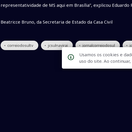
representatividade de MS aqui em Brasília”, explicou Eduardo
Beatricce Bruno, da Secretaria de Estado da Casa Civil
• correiodosultv
• jcsulnavirai
• jornalcorreiodosul
• j
Usamos os cookies e dad
uso do site. Ao continua
Qualidade na Informação
As principais notícias, as mais relevantes, a todo o tempo, at
informado.