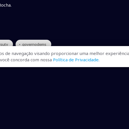
 Rocha.
csutv
• governodems
os de navegação visando proporcionar uma melhor experiência
r, você concorda com nossa
Política de Privacidade
.
ualizadas, pra você ficar bem