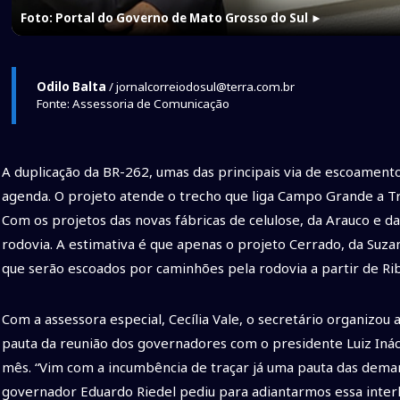
Foto: Portal do Governo de Mato Grosso do Sul
►
Odilo Balta
/ jornalcorreiodosul@terra.com.br
Fonte: Assessoria de Comunicação
A duplicação da BR-262, umas das principais via de escoamen
agenda. O projeto atende o trecho que liga Campo Grande a Tr
Com os projetos das novas fábricas de celulose, da Arauco e 
rodovia. A estimativa é que apenas o projeto Cerrado, da Suza
que serão escoados por caminhões pela rodovia a partir de Rib
Com a assessora especial, Cecília Vale, o secretário organizo
pauta da reunião dos governadores com o presidente Luiz Ináci
mês. “Vim com a incumbência de traçar já uma pauta das dema
governador Eduardo Riedel pediu para adiantarmos essa interl