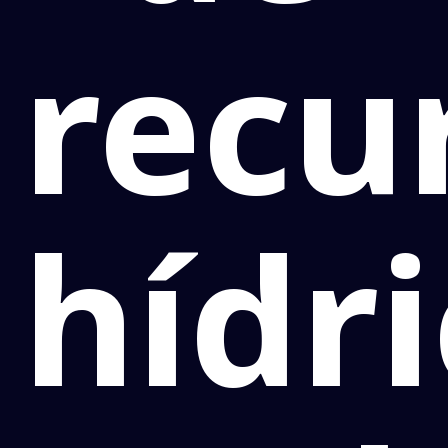
recu
hídr