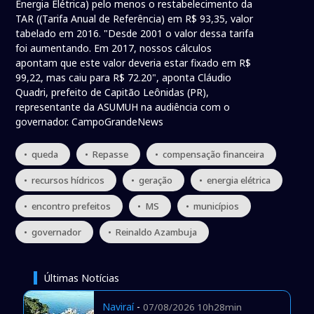
Energia Elétrica) pelo menos o restabelecimento da
TAR ((Tarifa Anual de Referência) em R$ 93,35, valor
tabelado em 2016. "Desde 2001 o valor dessa tarifa
foi aumentando. Em 2017, nossos cálculos
apontam que este valor deveria estar fixado em R$
99,22, mas caiu para R$ 72.20", aponta Cláudio
Quadri, prefeito de Capitão Leônidas (PR),
representante da ASUMUH na audiência com o
governador. CampoGrandeNews
• queda
• Repasse
• compensação financeira
• recursos hídricos
• geração
• energia elétrica
• encontro prefeitos
• MS
• municípios
• governador
• Reinaldo Azambuja
Últimas Notícias
Naviraí
-
07/08/2026 10h28min