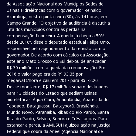
da Associação Nacional dos Municípios Sedes de
Usinas Hidrelétricas com o governador Reinaldo
Azambuja, nesta quinta-feira (30), às 14 horas, em
Campo Grande. "O objetivo da audiência é discutir a
luta dos municípios contra as perdas na
compensação financeira. A queda já chega a 50%
desde 2016”, disse o deputado estadual Felipe Orro,
responsável pelo agendamento da reunião com o
governador. De acordo com cálculos da Associação,
este ano Mato Grosso do Sul deixou de arrecadar
R$ 30 milhões com a queda da compensação. Em
2016 o valor pago era de R$ 93,35 por
megawatt/hora e caiu em 2017 para R$ 72,20.
Desse montante, R$ 17 milhões seriam destinados
para 13 cidades do Estado que sediam usinas
hidrelétricas: Água Clara, Anaurilândia, Aparecida do
Taboado, Bataguassu, Batayporã, Brasilândia,
Mundo Novo, Paranaíba, Ribas do Rio Pardo, Santa
Rita do Pardo, Selvíria, Sonora e Três Lagoas. Para
estancar a perda, a AMUSUH ajuizou ação na Justiça
Federal que cobra da Aneel (Agência Nacional de