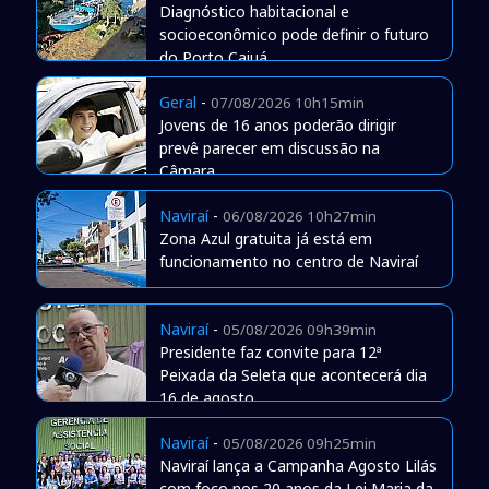
Diagnóstico habitacional e
socioeconômico pode definir o futuro
do Porto Caiuá
Geral
-
07/08/2026 10h15min
Jovens de 16 anos poderão dirigir
prevê parecer em discussão na
Câmara
Naviraí
-
06/08/2026 10h27min
Zona Azul gratuita já está em
funcionamento no centro de Naviraí
Naviraí
-
05/08/2026 09h39min
Presidente faz convite para 12ª
Peixada da Seleta que acontecerá dia
16 de agosto
Naviraí
-
05/08/2026 09h25min
Naviraí lança a Campanha Agosto Lilás
com foco nos 20 anos da Lei Maria da