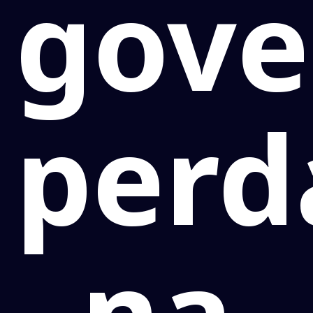
gove
perd
na