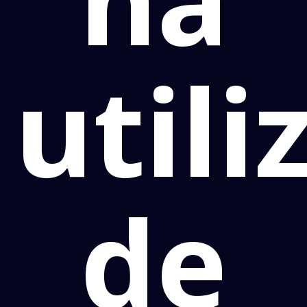
utili
de