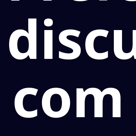
disc
com