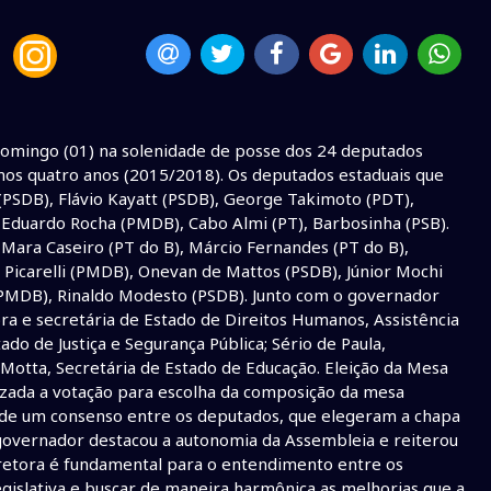
omingo (01) na solenidade de posse dos 24 deputados
mos quatro anos (2015/2018). Os deputados estaduais que
PSDB), Flávio Kayatt (PSDB), George Takimoto (PDT),
, Eduardo Rocha (PMDB), Cabo Almi (PT), Barbosinha (PSB).
 Mara Caseiro (PT do B), Márcio Fernandes (PT do B),
icarelli (PMDB), Onevan de Mattos (PSDB), Júnior Mochi
(PMDB), Rinaldo Modesto (PSDB). Junto com o governador
ra e secretária de Estado de Direitos Humanos, Assistência
ado de Justiça e Segurança Pública; Sério de Paula,
 Motta, Secretária de Estado de Educação. Eleição da Mesa
lizada a votação para escolha da composição da mesa
vés de um consenso entre os deputados, que elegeram a chapa
 governador destacou a autonomia da Assembleia e reiterou
retora é fundamental para o entendimento entre os
islativa e buscar de maneira harmônica as melhorias que a