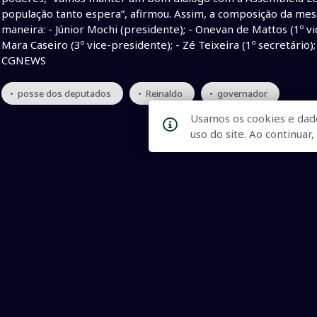
população tanto espera”, afirmou. Assim, a composição da mesa
maneira: - Júnior Mochi (presidente); - Onevan de Mattos (1º vi
Mara Caseiro (3º vice-presidente); - Zé Teixeira (1º secretário); 
CGNEWS
• posse dos deputados
• Reinaldo
• governador
Usamos os cookies e dad
uso do site. Ao continua
Qualidade na Informação
As principais notícias, as mais relevantes, a todo o tempo, at
informado.
On-line desde 01 de julho de 2007