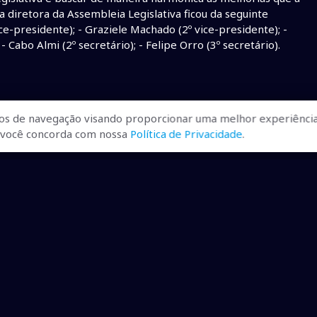
 diretora da Assembleia Legislativa ficou da seguinte
ce-presidente); - Graziele Machado (2º vice-presidente); -
- Cabo Almi (2º secretário); - Felipe Orro (3º secretário).
os de navegação visando proporcionar uma melhor experiência
r, você concorda com nossa
Política de Privacidade
.
ualizadas, pra você ficar bem