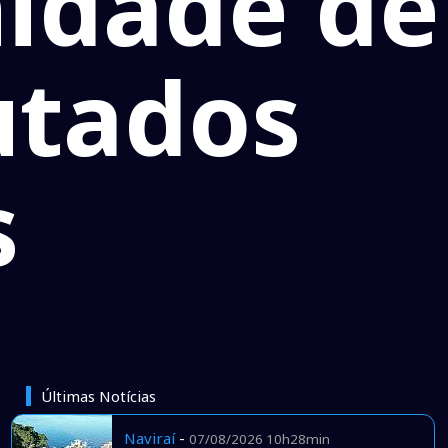
nidade de
utados
s
Últimas Notícias
Naviraí
-
07/08/2026 10h28min