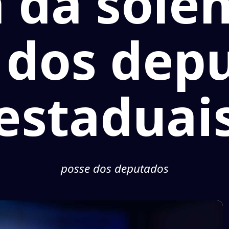
a da sole
 dos dep
estaduai
posse dos deputados