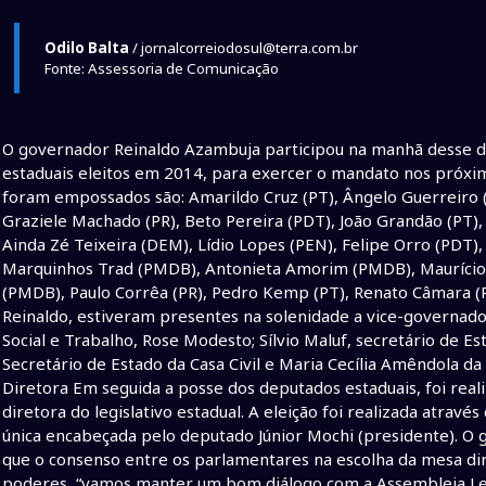
Odilo Balta
/ jornalcorreiodosul@terra.com.br
Fonte: Assessoria de Comunicação
O governador Reinaldo Azambuja participou na manhã desse d
estaduais eleitos em 2014, para exercer o mandato nos próxi
foram empossados são: Amarildo Cruz (PT), Ângelo Guerreiro (
Graziele Machado (PR), Beto Pereira (PDT), João Grandão (PT)
Ainda Zé Teixeira (DEM), Lídio Lopes (PEN), Felipe Orro (PDT),
Marquinhos Trad (PMDB), Antonieta Amorim (PMDB), Maurício P
(PMDB), Paulo Corrêa (PR), Pedro Kemp (PT), Renato Câmara 
Reinaldo, estiveram presentes na solenidade a vice-governado
Social e Trabalho, Rose Modesto; Sílvio Maluf, secretário de Est
Secretário de Estado da Casa Civil e Maria Cecília Amêndola da
Diretora Em seguida a posse dos deputados estaduais, foi rea
diretora do legislativo estadual. A eleição foi realizada atra
única encabeçada pelo deputado Júnior Mochi (presidente). O
que o consenso entre os parlamentares na escolha da mesa di
poderes, “vamos manter um bom diálogo com a Assembleia Leg