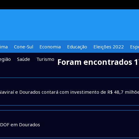
lima
Cone-Sul
Economia
Educação
Eleições 2022
Espe
egião
Saúde
Turismo
Foram encontrados 1
Naviraí e Dourados contará com investimento de R$ 48,7 milhõ
o DOF em Dourados