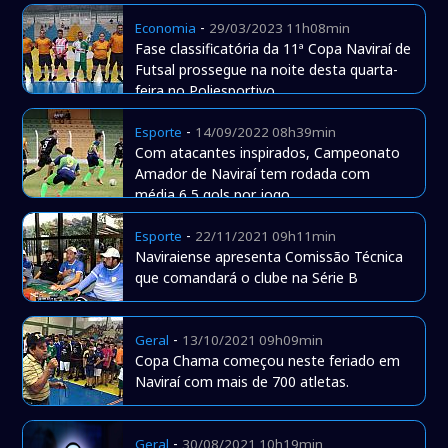
-
Economia
29/03/2023 11h08min
Fase classificatória da 11ª Copa Naviraí de
Futsal prossegue na noite desta quarta-
feira no Poliesportivo
-
Esporte
14/09/2022 08h39min
Com atacantes inspirados, Campeonato
Amador de Naviraí tem rodada com
média 6,5 gols por jogo
-
Esporte
22/11/2021 09h11min
Naviraiense apresenta Comissão Técnica
que comandará o clube na Série B
-
Geral
13/10/2021 09h09min
Copa Chama começou neste feriado em
Naviraí com mais de 700 atletas.
-
Geral
30/08/2021 10h19min