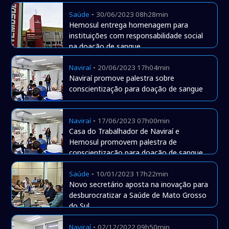
-
Saúde
30/06/2023 08h28min
Hemosul entrega homenagem para
instituições com responsabilidade social
na doação de sangue
-
Naviraí
20/06/2023 17h04min
Naviraí promove palestra sobre
conscientização para doação de sangue
-
Naviraí
17/06/2023 07h00min
Casa do Trabalhador de Naviraí e
Hemosul promovem palestra de
conscientização para doação de sangue
-
Saúde
10/01/2023 17h22min
Novo secretário aposta na inovação para
desburocratizar a Saúde de Mato Grosso
do Sul
-
Naviraí
02/12/2022 09h50min