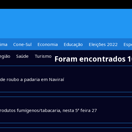
lima
Cone-Sul
Economia
Educação
Eleições 2022
Espe
egião
Saúde
Turismo
Foram encontrados 1
o de roubo a padaria em Naviraí
produtos fumígenos/tabacaria, nesta 5ª feira 27