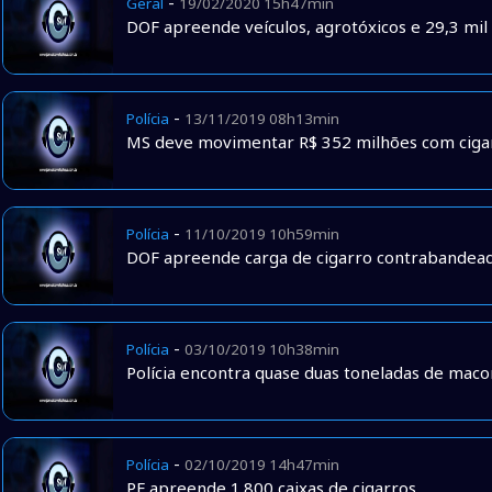
-
Geral
19/02/2020 15h47min
DOF apreende veículos, agrotóxicos e 29,3 mil
-
Polícia
13/11/2019 08h13min
MS deve movimentar R$ 352 milhões com cigar
-
Polícia
11/10/2019 10h59min
DOF apreende carga de cigarro contrabandead
-
Polícia
03/10/2019 10h38min
Polícia encontra quase duas toneladas de mac
-
Polícia
02/10/2019 14h47min
PF apreende 1.800 caixas de cigarros