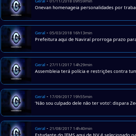
-
Geral
01/11/2018 09h59min
Onevan homenageia personalidades por trabal
-
Geral
05/03/2018 16h13min
Prefeitura aqui de Naviraí prorroga prazo pa
-
Geral
27/11/2017 14h29min
Assembleia terá polícia e restrições contra t
-
Geral
17/09/2017 19h55min
‘Não sou culpado dele não ter voto’: dispara Ze
-
Geral
21/08/2017 14h40min
Estudante do IFMS aqui de NV é selecionado p