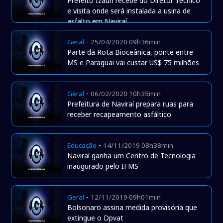
Prefeito Izauri recebe do Diretor Técnico
e visita onde será instalada a usina de
asfalto em Naviraí.
-
Geral
25/04/2020 09h36min
Parte da Rota Bioceânica, ponte entre
MS e Paraguai vai custar US$ 75 milhões
-
Geral
06/02/2020 10h35min
Prefeitura de Naviraí prepara ruas para
receber recapeamento asfáltico
-
Educação
14/11/2019 08h38min
Naviraí ganha um Centro de Tecnologia
inaugurado pelo IFMS
-
Geral
12/11/2019 09h01min
Bolsonaro assina medida provisória que
extingue o Dpvat