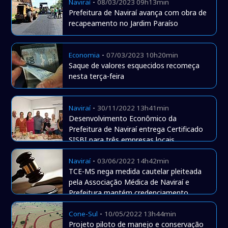
-
Naviraí
08/03/2023 09h13min
Prefeitura de Naviraí avança com obra de
recapeamento no Jardim Paraíso
-
Economia
07/03/2023 10h20min
Saque de valores esquecidos recomeça
nesta terça-feira
-
Naviraí
30/11/2022 13h41min
Desenvolvimento Econômico da
Prefeitura de Naviraí entrega Certificado
SISBI para três empresas locais
-
Naviraí
03/06/2022 14h42min
TCE-MS nega medida cautelar pleiteada
pela Associação Médica de Naviraí e
Prefeitura mantém credenciamento
médico
-
Cone-Sul
10/05/2022 13h44min
Projeto piloto de manejo e conservação