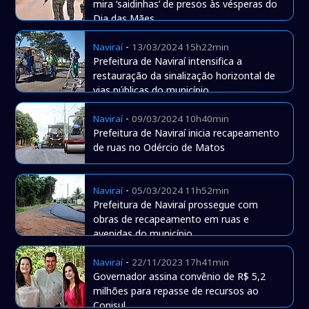
mira ‘saidinhas’ de presos às vésperas do
Dia das Mães
-
Naviraí
13/03/2024 15h22min
Prefeitura de Naviraí intensifica a
restauração da sinalização horizontal de
vias públicas do município
-
Naviraí
09/03/2024 10h40min
Prefeitura de Naviraí inicia recapeamento
de ruas no Odércio de Matos
-
Naviraí
05/03/2024 11h52min
Prefeitura de Naviraí prossegue com
obras de recapeamento em ruas e
avenidas do município
-
Naviraí
22/11/2023 17h41min
Governador assina convênio de R$ 5,2
milhões para repasse de recursos ao
Conisul