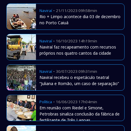
-
Naviraí
21/11/2023 09h58min
Rio + Limpo acontece dia 03 de dezembro
no Porto Caiuá
-
Naviraí
16/10/2023 14h19min
Naviraí faz recapeamento com recursos
próprios nos quatro cantos da cidade
-
Naviraí
30/07/2023 09h31min
Naviraí recebeu o espetáculo teatral
“Juliana e Romão, um caso de separação”
-
Política
16/06/2023 17h04min
Em reunião com Riedel e Simone,
Petrobras sinaliza conclusão da fábrica de
fertilizante de Três Lagoas