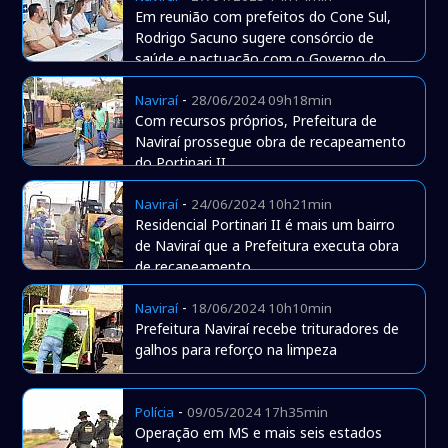
Em reunião com prefeitos do Cone Sul,
Rodrigo Sacuno sugere consórcio de
saúde e pactuação com o Governo do
Estado
-
Naviraí
28/06/2024 09h18min
Com recursos próprios, Prefeitura de
Naviraí prossegue obra de recapeamento
do Portinari II
-
Naviraí
24/06/2024 10h21min
Residencial Portinari II é mais um bairro
de Naviraí que a Prefeitura executa obra
de recapeamento
-
Naviraí
18/06/2024 10h10min
Prefeitura Naviraí recebe trituradores de
galhos para reforço na limpeza
-
Polícia
09/05/2024 17h35min
Operação em MS e mais seis estados