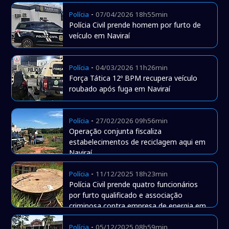
-
Polícia
07/04/2026 18h55min
Polícia Civil prende homem por furto de
veículo em Naviraí
-
Polícia
04/03/2026 11h26min
Força Tática 12º BPM recupera veículo
roubado após fuga em Naviraí
-
Polícia
27/02/2026 09h56min
Operação conjunta fiscaliza
estabelecimentos de reciclagem aqui em
Naviraí
-
Polícia
11/12/2025 18h23min
Polícia Civil prende quatro funcionários
por furto qualificado e associação
criminosa contra empresa de energia em
Naviraí
-
Polícia
05/12/2025 08h59min