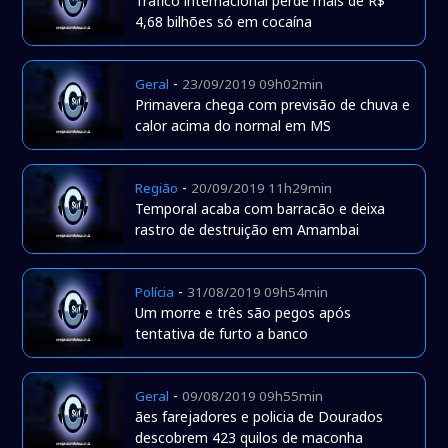
Tráfico internacional perde mais de R$
4,68 bilhões só em cocaína
-
Geral
23/09/2019 09h02min
Primavera chega com previsão de chuva e
calor acima do normal em MS
-
Região
20/09/2019 11h29min
Temporal acaba com barracão e deixa
rastro de destruição em Amambai
-
Polícia
31/08/2019 09h54min
Um morre e três são pegos após
tentativa de furto a banco
-
Geral
09/08/2019 09h55min
ães farejadores e policia de Dourados
descobrem 423 quilos de maconha