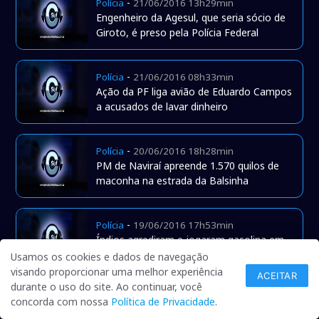
-
Polícia
21/06/2016 13h29min
Engenheiro da Agesul, que seria sócio de
Giroto, é preso pela Polícia Federal
-
Polícia
21/06/2016 08h33min
Ação da PF liga avião de Eduardo Campos
a acusados de lavar dinheiro
-
Polícia
20/06/2016 18h28min
PM de Naviraí apreende 1.570 quilos de
maconha na estrada da Balsinha
-
Polícia
19/06/2016 17h53min
Índios agrediram e jogaram gasolina em
policiais reféns, dizem bombeiros
Usamos os cookies e dados de navegação
visando proporcionar uma melhor experiência
ACEITAR
durante o uso do site. Ao continuar, você
-
Polícia
16/06/2016 08h30min
concorda com nossa
Política de Privacidade
.
Guerra entre narcotraficantes transforma