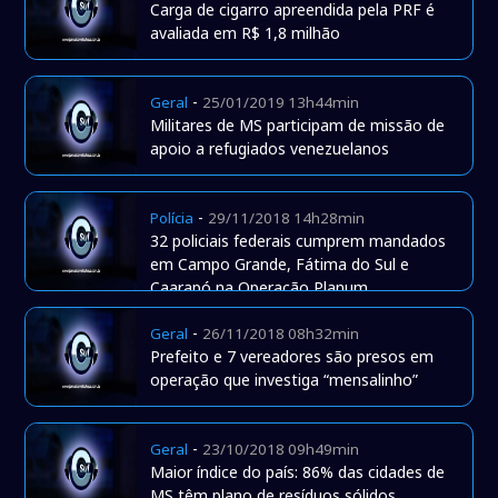
Carga de cigarro apreendida pela PRF é
avaliada em R$ 1,8 milhão
-
Geral
25/01/2019 13h44min
Militares de MS participam de missão de
apoio a refugiados venezuelanos
-
Polícia
29/11/2018 14h28min
32 policiais federais cumprem mandados
em Campo Grande, Fátima do Sul e
Caarapó na Operação Planum
-
Geral
26/11/2018 08h32min
Prefeito e 7 vereadores são presos em
operação que investiga “mensalinho”
-
Geral
23/10/2018 09h49min
Maior índice do país: 86% das cidades de
MS têm plano de resíduos sólidos