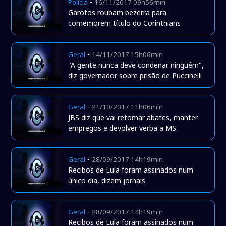
-
Polícia
16/11/2017 09h56min
Garotos roubam bezerra para
comemorem título do Corinthians
-
Geral
14/11/2017 15h06min
"A gente nunca deve condenar ninguém",
diz governador sobre prisão de Puccinelli
-
Geral
21/10/2017 11h06min
JBS diz que vai retomar abates, manter
empregos e devolver verba a MS
-
Geral
28/09/2017 14h19min
Recibos de Lula foram assinados num
único dia, dizem jornais
-
Geral
28/09/2017 14h19min
Recibos de Lula foram assinados num