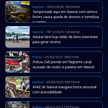
-
Naviraí
19/02/2026 10h20min
Tempestade aqui em Naviraí com ventos
fortes causa queda de árvores e tumultua
o centro
-
Naviraí
18/12/2025 14h44min
Naviraí fará hoje leilão de bens inservíveis
para gerar receita
-
Polícia
25/09/2025 18h37min
Polícia Civil prende em flagrante casal
acusado de roubo a padaria em Naviraí
-
Naviraí
30/06/2025 09h19min
APAE de Naviraí inaugura horta sensorial
com acessibilidade
-
Polícia
08/02/2025 11h25min