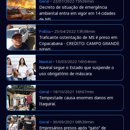
-
Geral
22/07/2022 15h26min
Decreto de situação de emergência
ambiental entra em vigor em 14 cidades
de MS
-
Polícia
25/04/2022 13h38min
Traficante ostentação de MS é preso em
Copacabana - CREDITO: CAMPO GRANDE
NEWS
-
Naviraí
10/03/2022 16h54min
Naviraí segue o Estado que suspende o
uso obrigatório de máscara
-
Geral
18/10/2021 16h07min
Tempestade causa enormes danos em
Itaquiraí.
-
Geral
30/09/2021 08h39min
Empresários presos após “gato” de