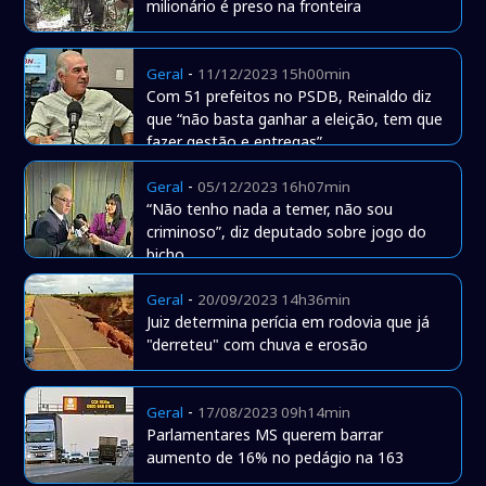
milionário é preso na fronteira
-
Geral
11/12/2023 15h00min
Com 51 prefeitos no PSDB, Reinaldo diz
que “não basta ganhar a eleição, tem que
fazer gestão e entregas”
-
Geral
05/12/2023 16h07min
“Não tenho nada a temer, não sou
criminoso”, diz deputado sobre jogo do
bicho
-
Geral
20/09/2023 14h36min
Juiz determina perícia em rodovia que já
"derreteu" com chuva e erosão
-
Geral
17/08/2023 09h14min
Parlamentares MS querem barrar
aumento de 16% no pedágio na 163