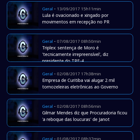
-
Geral
13/09/2017 15h11min
Lula é ovacionado e xingado por
movimentos em recepção no PR
-
Geral
07/08/2017 08h50min
Triplex: sentença de Moro é
'tecnicamente irrepreensível', diz
presidente do TRF-4
-
Geral
02/08/2017 17h38min
Empresa de Curitiba vai alugar 2 mil
tornozeleiras eletrônicas ao Governo
-
Geral
02/08/2017 08h56min
Gilmar Mendes diz que Procuradoria ficou
'a reboque das loucuras' de Janot
-
Geral
01/08/2017 08h37min