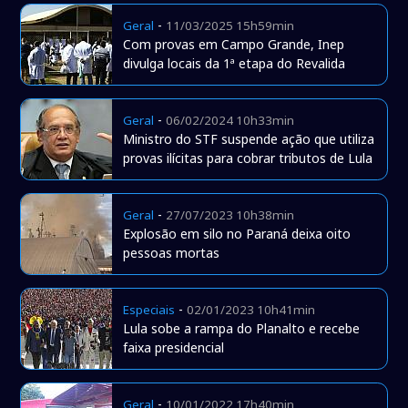
-
Geral
11/03/2025 15h59min
Com provas em Campo Grande, Inep
divulga locais da 1ª etapa do Revalida
-
Geral
06/02/2024 10h33min
Ministro do STF suspende ação que utiliza
provas ilícitas para cobrar tributos de Lula
-
Geral
27/07/2023 10h38min
Explosão em silo no Paraná deixa oito
pessoas mortas
-
Especiais
02/01/2023 10h41min
Lula sobe a rampa do Planalto e recebe
faixa presidencial
-
Geral
10/01/2022 17h40min