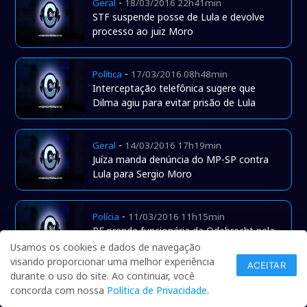
-
Geral
18/03/2016 22h41min
STF suspende posse de Lula e devolve
processo ao juiz Moro
-
Política
17/03/2016 08h48min
Interceptação telefônica sugere que
Dilma agiu para evitar prisão de Lula
-
Geral
14/03/2016 17h19min
Juíza manda denúncia do MP-SP contra
Lula para Sergio Moro
-
Polícia
11/03/2016 11h15min
PF prende funcionária da Odebrecht pela
23ª fase da Lava Jato na Bahia
Usamos os cookies e dados de navegação
visando proporcionar uma melhor experiência
ACEITAR
durante o uso do site. Ao continuar, você
-
Polícia
23/02/2016 13h50min
concorda com nossa
Política de Privacidade
.
Após se entregarem à PF, marqueteiro do