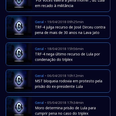
'Por vocês valerá a pena morrer', diz Lula
em recado à militância
-
Geral
19/04/2018 09h25min
TRF-4 julga recurso de José Dirceu contra
pena de mais de 30 anos na Lava Jato
-
Geral
18/04/2018 15h56min
TRF-4 nega último recurso de Lula por
condenação do tríplex
-
Geral
06/04/2018 10h12min
MST bloqueia rodovia em protesto pela
prisão do ex-presidente Lula
-
Geral
05/04/2018 17h34min
Moro determina prisão de Lula para
cumprir pena no caso do triplex