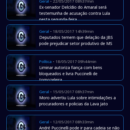
-
Geral
22/05/2017 08h37min
Ex-senador Delcídio do Amaral será
testemunha de acusação contra Lula
nesta segunda-feira
-
Geral
18/05/2017 14h39min
Deputados temem que delação da JBS
pode prejudicar setor produtivo de MS
-
Política
18/05/2017 09h44min
Liminar autoriza fiança com bens
bloqueados e livra Puccinelli de
tornozeleira
-
Geral
15/05/2017 08h37min
Moro advertiu Lula sobre intimidações a
procuradores e policias da Lava Jato
-
Geral
12/05/2017 08h33min
André Puccinelli pode ir para cadeia se não