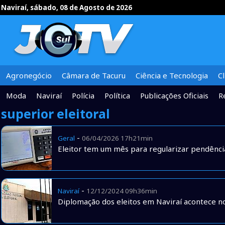
Naviraí, sábado, 08 de Agosto de 2026
Agronegócio
Câmara de Tacuru
Ciência e Tecnologia
C
Moda
Naviraí
Polícia
Política
Publicações Oficiais
R
superior eleitoral
-
Geral
06/04/2026 17h21min
Eleitor tem um mês para regularizar pendências
-
Naviraí
12/12/2024 09h36min
Diplomação dos eleitos em Naviraí acontece 