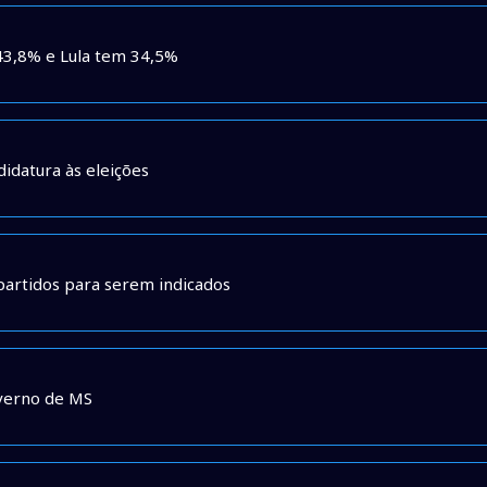
43,8% e Lula tem 34,5%
didatura às eleições
artidos para serem indicados
overno de MS