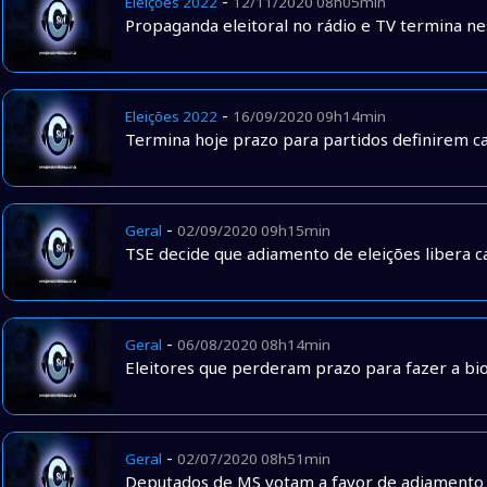
-
Eleições 2022
12/11/2020 08h05min
Propaganda eleitoral no rádio e TV termina ne
-
Eleições 2022
16/09/2020 09h14min
Termina hoje prazo para partidos definirem ca
-
Geral
02/09/2020 09h15min
TSE decide que adiamento de eleições libera ca
-
Geral
06/08/2020 08h14min
Eleitores que perderam prazo para fazer a bi
-
Geral
02/07/2020 08h51min
Deputados de MS votam a favor de adiamento 