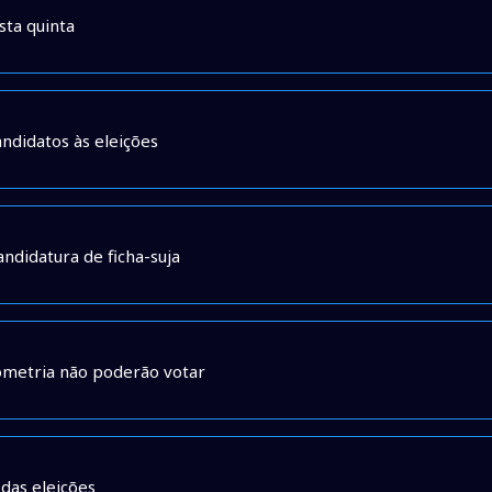
sta quinta
ndidatos às eleições
ndidatura de ficha-suja
ometria não poderão votar
das eleições