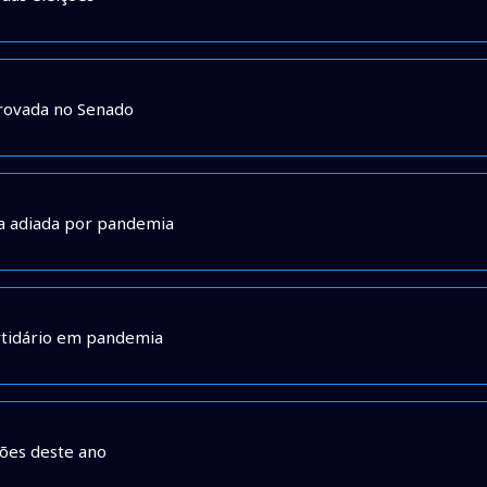
rovada no Senado
ja adiada por pandemia
artidário em pandemia
ções deste ano