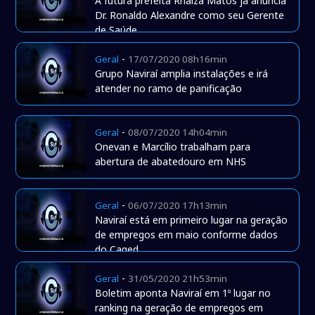
A futura prefeita Rhaiza Matos já anuncia
Dr. Ronaldo Alexandre como seu Gerente
de Saúde
-
Geral
17/07/2020 08h16min
Grupo Naviraí amplia instalações e irá
atender no ramo de panificação
-
Geral
08/07/2020 14h04min
Onevan e Marcílio trabalham para
abertura de abatedouro em NHS
-
Geral
06/07/2020 17h13min
Naviraí está em primeiro lugar na geração
de empregos em maio conforme dados
do Caged
-
Geral
31/05/2020 21h53min
Boletim aponta Naviraí em 1º lugar no
ranking na geração de empregos em