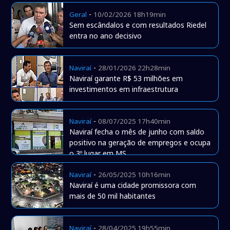
-
Geral
10/02/2026 18h19min
Sem escândalos e com resultados Riedel
entra no ano decisivo
-
Naviraí
28/01/2026 22h28min
Naviraí garante R$ 53 milhões em
investimentos em infraestrutura
-
Naviraí
08/07/2025 17h40min
Naviraí fecha o mês de junho com saldo
positivo na geração de empregos e ocupa
o 3º lugar em MS
-
Naviraí
26/05/2025 10h16min
Naviraí é uma cidade promissora com
mais de 50 mil habitantes
-
Naviraí
28/04/2025 19h55min