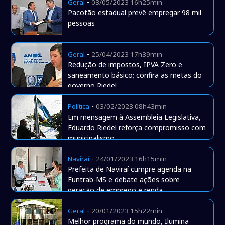
-
Geral
03/05/2023 16h25min
Pacotão estadual prevê empregar 98 mil
pessoas
-
Geral
25/04/2023 17h39min
Redução de impostos, IPVA Zero e
saneamento básico; confira as metas do
governo Riedel
-
Política
03/02/2023 08h43min
Em mensagem à Assembleia Legislativa,
Eduardo Riedel reforça compromisso com
municipalismo
-
Naviraí
24/01/2023 16h15min
Prefeita de Naviraí cumpre agenda na
Funtrab-MS e debate ações sobre
geração de emprego e renda
-
Geral
20/01/2023 15h22min
Melhor programa do mundo, Ilumina