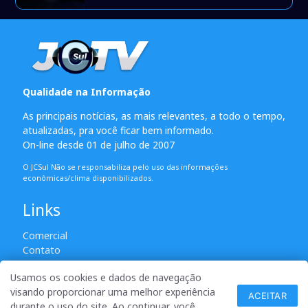
Qualidade na Informação
As principais notícias, as mais relevantes, a todo o tempo,
atualizadas, pra você ficar bem informado.
On-line desde 01 de julho de 2007
O JCSul Não se responsabiliza pelo uso das informações
econômicas/clima disponibilizados.
Links
Comercial
Contato
Usamos os cookies e dados de navegação
visando proporcionar uma melhor experiência
© 2007 - 2026 Todos os direitos reservados. Permitida a
ACEITAR
durante o uso do site. Ao continuar, você