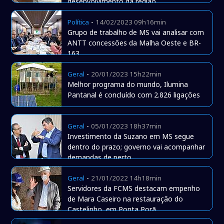
desenvolvimento da região
-
Política
14/02/2023 09h16min
Grupo de trabalho de MS vai analisar com
ANTT concessões da Malha Oeste e BR-
163
-
Geral
20/01/2023 15h22min
Melhor programa do mundo, Ilumina
Pantanal é concluído com 2.826 ligações
-
Geral
05/01/2023 18h37min
Investimento da Suzano em MS segue
dentro do prazo; governo vai acompanhar
demandas de perto
-
Geral
21/01/2022 14h18min
Servidores da FCMS destacam empenho
de Mara Caseiro na restauração do
Castelinho, em Ponta Porã