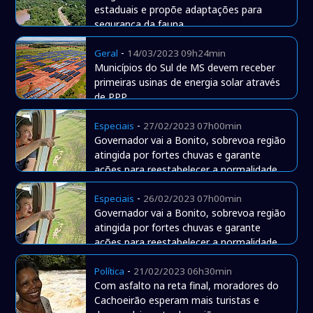
estaduais e propõe adaptações para
segurança da fauna
-
Geral
14/03/2023 09h24min
Municípios do Sul de MS devem receber
primeiras usinas de energia solar através
de PPP
-
Especiais
27/02/2023 07h00min
Governador vai a Bonito, sobrevoa região
atingida por fortes chuvas e garante
ações para reestabelecer a normalidade
-
Especiais
26/02/2023 07h00min
Governador vai a Bonito, sobrevoa região
atingida por fortes chuvas e garante
ações para reestabelecer a normalidade
-
Política
21/02/2023 06h30min
Com asfalto na reta final, moradores do
Cachoeirão esperam mais turistas e