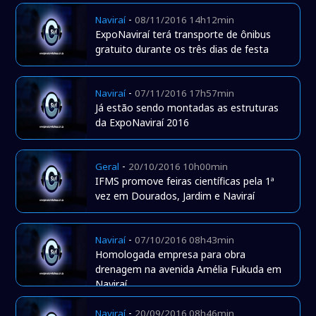
-
Naviraí
08/11/2016 14h12min
ExpoNaviraí terá transporte de ônibus
gratuito durante os três dias de festa
-
Naviraí
07/11/2016 17h57min
Já estão sendo montadas as estruturas
da ExpoNaviraí 2016
-
Geral
20/10/2016 10h00min
IFMS promove feiras científicas pela 1ª
vez em Dourados, Jardim e Naviraí
-
Naviraí
07/10/2016 08h43min
Homologada empresa para obra
drenagem na avenida Amélia Fukuda em
Naviraí
-
Naviraí
20/09/2016 08h46min