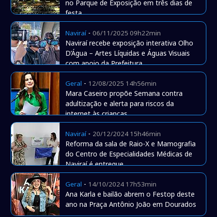
no Parque de Exposição em três dias de
festa
-
Naviraí
06/11/2025 09h22min
Naviraí recebe exposição interativa Olho
D’Água – Artes Líquidas e Águas Visuais
com apoio da Prefeitura
-
Geral
12/08/2025 14h56min
Mara Caseiro propõe Semana contra
adultização e alerta para riscos da
internet às crianças
-
Naviraí
20/12/2024 15h46min
Reforma da sala de Raio-X e Mamografia
do Centro de Especialidades Médicas de
Naviraí é entregue
-
Geral
14/10/2024 17h53min
Ana Karla e bailão abrem o Festop deste
ano na Praça Antônio João em Dourados