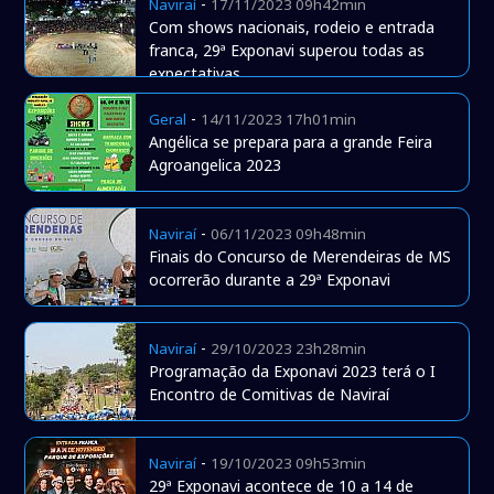
-
Naviraí
17/11/2023 09h42min
Com shows nacionais, rodeio e entrada
franca, 29ª Exponavi superou todas as
expectativas
-
Geral
14/11/2023 17h01min
Angélica se prepara para a grande Feira
Agroangelica 2023
-
Naviraí
06/11/2023 09h48min
Finais do Concurso de Merendeiras de MS
ocorrerão durante a 29ª Exponavi
-
Naviraí
29/10/2023 23h28min
Programação da Exponavi 2023 terá o I
Encontro de Comitivas de Naviraí
-
Naviraí
19/10/2023 09h53min
29ª Exponavi acontece de 10 a 14 de