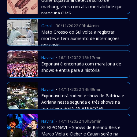
Guiné Equatorial detecta surto de
marburg, vírus com alta mortalidade que
preocupa OMS
-
Geral
30/11/2022 09h44min
Mato Grosso do Sul volta a registrar
mortes e tem aumento de internações
por covid
-
Naviraí
16/11/2022 15h17min
Exponavi é encerrada com maratona de
shows e entra para a história
-
Naviraí
14/11/2022 14h49min
Exponavi terá rodeio e show de Patrícia e
Adriana nesta segunda e três shows na
terça-feira -VEJA AS ATRAÇÕES
-
Naviraí
14/11/2022 10h36min
8ª EXPONAVI – Shows de Brenno Reis e
Marco Viola e Cleber e Cauan serão na