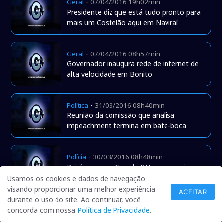
-
Geral
07/04/2016 19h02min
Presidente diz que está tudo pronto para
mais um Costelão aqui em Naviraí
-
Geral
07/04/2016 08h57min
Governador inaugura rede de internet de
alta velocidade em Bonito
-
Política
31/03/2016 08h40min
Reunião da comissão que analisa
impeachment termina em bate-boca
-
Polícia
30/03/2016 08h48min
Pai é preso na Grande BH por anunciar
venda de bebê na internet
Usamos os cookies e dados de navegação
visando proporcionar uma melhor experiência
ACEITAR
durante o uso do site. Ao continuar, você
-
Polícia
30/03/2016 08h48min
concorda com nossa
Política de Privacidade
.
Pai é preso na Grande BH por anunciar