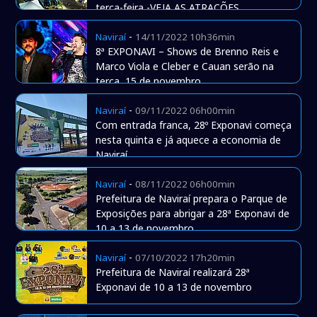
terça-feira -VEJA AS ATRAÇÕES
-
Naviraí
14/11/2022 10h36min
8ª EXPONAVI – Shows de Brenno Reis e
Marco Viola e Cleber e Cauan serão na
terça, 15 de novembro
-
Naviraí
09/11/2022 06h00min
Com entrada franca, 28º Exponavi começa
nesta quinta e já aquece a economia de
Naviraí
-
Naviraí
08/11/2022 06h00min
Prefeitura de Naviraí prepara o Parque de
Exposições para abrigar a 28ª Exponavi de
10 a 13 de novembro
-
Naviraí
07/10/2022 17h20min
Prefeitura de Naviraí realizará 28ª
Exponavi de 10 a 13 de novembro