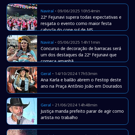
-
Naviraí
09/06/2025 10h54min
22ª Fejunavi supera todas expectativas e
resgata o evento como maior festa
cabocla do cone sul de MS
-
Naviraí
05/06/2025 14h11min
Concurso de decoração de barracas será
um dos destaques da 22ª Fejunavi que
começa amanhã
-
Geral
14/10/2024 17h53min
Ana Karla e bailão abrem o Festop deste
ano na Praça Antônio João em Dourados
-
Geral
21/06/2024 14h48min
Justiça manda prefeito parar de agir como
artista no trabalho