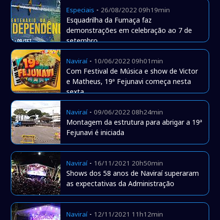
-
Especiais
26/08/2022 09h19min
Esquadrilha da Fumaça faz
demonstrações em celebração ao 7 de
setembro
-
Naviraí
10/06/2022 09h01min
Com Festival de Música e show de Victor
e Matheus, 19ª Fejunavi começa nesta
sexta
-
Naviraí
09/06/2022 08h24min
Montagem da estrutura para abrigar a 19ª
Fejunavi é iniciada
-
Naviraí
16/11/2021 20h50min
Shows dos 58 anos de Naviraí superaram
as expectativas da Administração
-
Naviraí
12/11/2021 11h12min