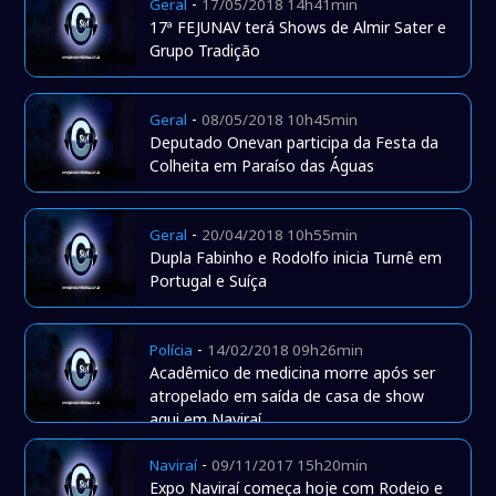
-
Geral
17/05/2018 14h41min
17ª FEJUNAV terá Shows de Almir Sater e
Grupo Tradição
-
Geral
08/05/2018 10h45min
Deputado Onevan participa da Festa da
Colheita em Paraíso das Águas
-
Geral
20/04/2018 10h55min
Dupla Fabinho e Rodolfo inicia Turnê em
Portugal e Suíça
-
Polícia
14/02/2018 09h26min
Acadêmico de medicina morre após ser
atropelado em saída de casa de show
aqui em Naviraí
-
Naviraí
09/11/2017 15h20min
Expo Naviraí começa hoje com Rodeio e