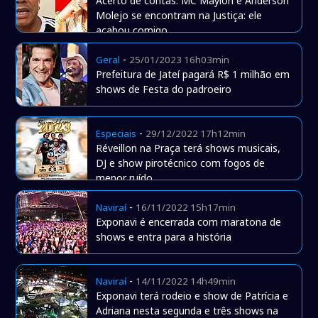
Acerto de contas: MC Maylon e Anderson
Molejo se encontram na Justiça: ele
acabou comigo
-
Geral
25/01/2023 16h03min
Prefeitura de Jateí pagará R$ 1 milhão em
shows de Festa do padroeiro
-
Especiais
29/12/2022 17h12min
Réveillon na Praça terá shows musicais,
DJ e show pirotécnico com fogos de
menor ruído
-
Naviraí
16/11/2022 15h17min
Exponavi é encerrada com maratona de
shows e entra para a história
-
Naviraí
14/11/2022 14h49min
Exponavi terá rodeio e show de Patrícia e
Adriana nesta segunda e três shows na