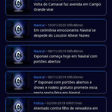
Volta do Carnaval faz avenida em Campo
Grande virar
-
Naviraí
10/01/2020 09h48min
Em cerimônia emocionante Naviraí se
despede do Locutor Altevir Nunes
-
Naviraí
08/11/2019 08h48min
Exponavi começa hoje em Naviraí com
portões abertos
-
Naviraí
06/11/2019 09h35min
7° Exponavi com portões abertos e
shows e rodeio gratuito promete inicia
nesta sexta-feira em Naviraí.
-
Polícia
02/09/2019 09h57min
Atentado contra filho de vereadora em