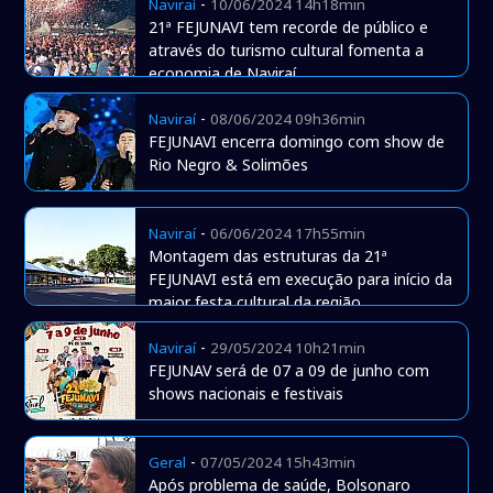
-
Naviraí
10/06/2024 14h18min
21ª FEJUNAVI tem recorde de público e
através do turismo cultural fomenta a
economia de Naviraí
-
Naviraí
08/06/2024 09h36min
FEJUNAVI encerra domingo com show de
Rio Negro & Solimões
-
Naviraí
06/06/2024 17h55min
Montagem das estruturas da 21ª
FEJUNAVI está em execução para início da
maior festa cultural da região
-
Naviraí
29/05/2024 10h21min
FEJUNAV será de 07 a 09 de junho com
shows nacionais e festivais
-
Geral
07/05/2024 15h43min
Após problema de saúde, Bolsonaro