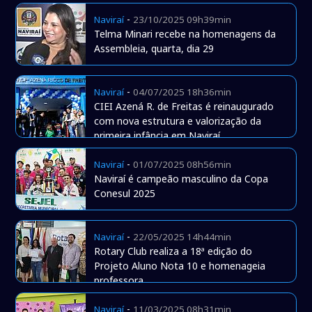
-
Naviraí
23/10/2025 09h39min
Telma Minari recebe na homenagens da
Assembleia, quarta, dia 29
-
Naviraí
04/07/2025 18h36min
CIEI Azená R. de Freitas é reinaugurado
com nova estrutura e valorização da
primeira infância em Naviraí
-
Naviraí
01/07/2025 08h56min
Naviraí é campeão masculino da Copa
Conesul 2025
-
Naviraí
22/05/2025 14h44min
Rotary Club realiza a 18ª edição do
Projeto Aluno Nota 10 e homenageia
professora
-
Naviraí
11/03/2025 08h31min