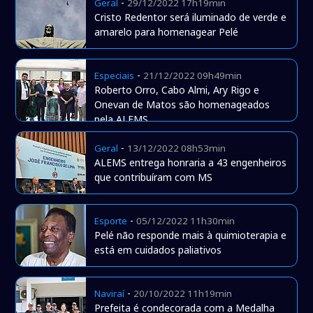
-
Geral
29/12/2022 17h19min
Cristo Redentor será iluminado de verde e
amarelo para homenagear Pelé
-
Especiais
21/12/2022 09h49min
Roberto Orro, Cabo Almi, Ary Rigo e
Onevan de Matos são homenageados
pela ALEMS
-
Geral
13/12/2022 08h53min
ALEMS entrega honraria a 43 engenheiros
que contribuíram com MS
-
Esporte
05/12/2022 11h30min
Pelé não responde mais à quimioterapia e
está em cuidados paliativos
-
Naviraí
20/10/2022 11h19min
Prefeita é condecorada com a Medalha