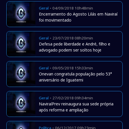
-
Geral
04/09/2018 10h48min
Encerramento do Agosto Lilás em Naviraí
foi movimentado
-
Geral
23/07/2018 08h20min
Defesa pede liberdade e André, filho e
advogado podem ser soltos hoje
-
Geral
09/05/2018 15h33min
Onevan congratula população pelo 53°
aniversário de Iguatemi
-
Geral
27/02/2018 09h34min
NaviraíPrev reinaugura sua sede própria
após reforma e ampliação
-
Política
06/12/2017 09h23min