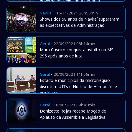
governador Reinaldo Azambuja
-
Naviraí
16/11/2021 20h50min
Shows dos 58 anos de Naviraí superaram
as expectativas da Administração
-
Geral
22/09/2021 08h14min
Mara Caseiro conquista asfalto na MS-
295 após anos de luta.
-
Geral
20/09/2021 11h06min
Estado e municípios da microrregião
discutem UTI’s e Núcleo de Hemodiálise
em Naviraí.
-
Geral
18/08/2021 09h41min
Donizette Rojas recebe Moção de
Aplauso da Assembleia Legislativa.