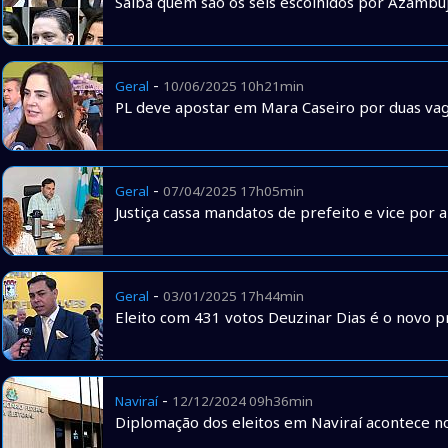
Saiba quem são os seis escolhidos por Azambu
-
Geral
10/06/2025 10h21min
PL deve apostar em Mara Caseiro por duas va
-
Geral
07/04/2025 17h05min
Justiça cassa mandatos de prefeito e vice por
-
Geral
03/01/2025 17h44min
Eleito com 431 votos Deuzinar Dias é o novo p
-
Naviraí
12/12/2024 09h36min
Diplomação dos eleitos em Naviraí acontece 