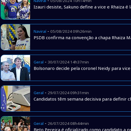
-
Naviraí
05/08/2024 10h14min
Izauri desiste, Sakuno define a vice e Rhaiza 
-
Naviraí
05/08/2024 09h26min
PSDB confirma na convenção a chapa Rhaiza M
-
Geral
30/07/2024 14h37min
Bolsonaro decide pela coronel Neidy para vice
-
Geral
29/07/2024 09h31min
Candidatos têm semana decisiva para definir c
-
Geral
26/07/2024 08h44min
Beto Pereira é oficializado como candidato a