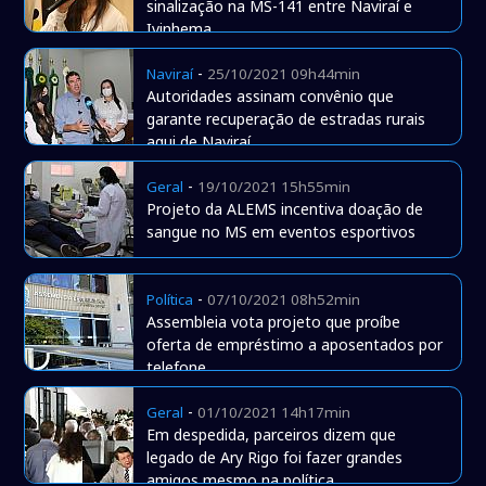
sinalização na MS-141 entre Naviraí e
Ivinhema
-
Naviraí
25/10/2021 09h44min
Autoridades assinam convênio que
garante recuperação de estradas rurais
aqui de Naviraí
-
Geral
19/10/2021 15h55min
Projeto da ALEMS incentiva doação de
sangue no MS em eventos esportivos
-
Política
07/10/2021 08h52min
Assembleia vota projeto que proíbe
oferta de empréstimo a aposentados por
telefone
-
Geral
01/10/2021 14h17min
Em despedida, parceiros dizem que
legado de Ary Rigo foi fazer grandes
amigos mesmo na política