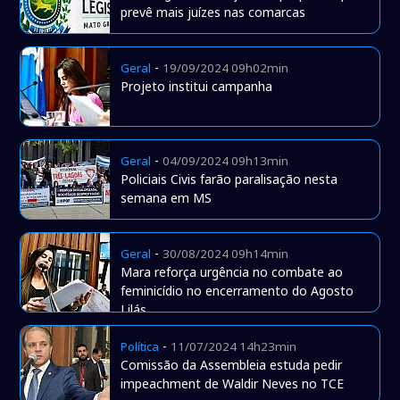
prevê mais juízes nas comarcas
-
Geral
19/09/2024 09h02min
Projeto institui campanha
-
Geral
04/09/2024 09h13min
Policiais Civis farão paralisação nesta
semana em MS
-
Geral
30/08/2024 09h14min
Mara reforça urgência no combate ao
feminicídio no encerramento do Agosto
Lilás
-
Política
11/07/2024 14h23min
Comissão da Assembleia estuda pedir
impeachment de Waldir Neves no TCE