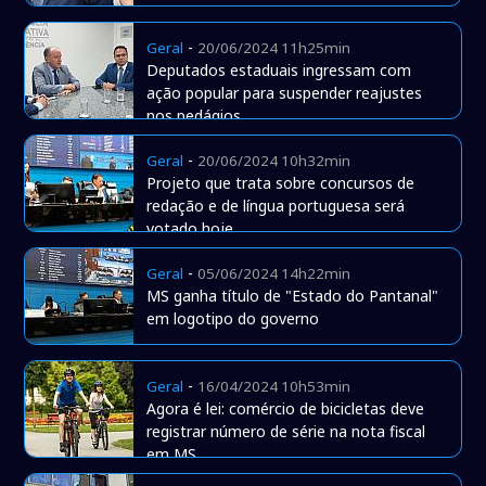
-
Geral
20/06/2024 11h25min
Deputados estaduais ingressam com
ação popular para suspender reajustes
nos pedágios
-
Geral
20/06/2024 10h32min
Projeto que trata sobre concursos de
redação e de língua portuguesa será
votado hoje
-
Geral
05/06/2024 14h22min
MS ganha título de "Estado do Pantanal"
em logotipo do governo
-
Geral
16/04/2024 10h53min
Agora é lei: comércio de bicicletas deve
registrar número de série na nota fiscal
em MS