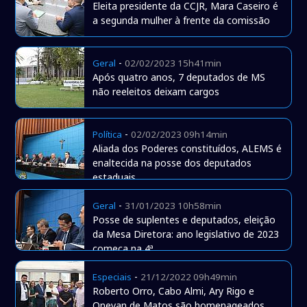
Eleita presidente da CCJR, Mara Caseiro é
a segunda mulher à frente da comissão
-
Geral
02/02/2023 15h41min
Após quatro anos, 7 deputados de MS
não reeleitos deixam cargos
-
Política
02/02/2023 09h14min
Aliada dos Poderes constituídos, ALEMS é
enaltecida na posse dos deputados
estaduais
-
Geral
31/01/2023 10h58min
Posse de suplentes e deputados, eleição
da Mesa Diretora: ano legislativo de 2023
começa na 4ª
-
Especiais
21/12/2022 09h49min
Roberto Orro, Cabo Almi, Ary Rigo e
Onevan de Matos são homenageados