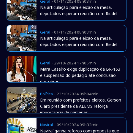
-
Geral
01/11/2024 08h08min
Na articulação para eleição da mesa,
deputados esperam reunião com Riedel
-
Geral
01/11/2024 08h08min
Na articulação para eleição da mesa,
deputados esperam reunião com Riedel
-
Geral
29/10/2024 17h05min
Mara Caseiro exige duplicação da BR-163
e suspensão do pedágio até conclusão
das obras
-
Política
23/10/2024 09h04min
Em reunião com prefeitos eleitos, Gerson
Claro presidente da ALEMS reforça
importância de parcerias
-
Naviraí
09/10/2024 09h32min
Naviraí ganha reforço com proposta que