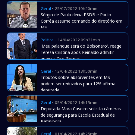
-
Geral
25/07/2022 10h20min
Sérgio de Paula deixa PSDB e Paulo
Corrêa assume comando do diretório em
MS
-
Política
14/04/2022 09h31min
'Meu palanque será do Bolsonaro', reage
Tereza Cristina após Reinaldo admitir
apoio a Ciro Gomes
-
Geral
12/04/2022 13h50min
Tributos sobre absorventes em MS
podem ser reduzidos para 12% afirma
deputada
-
Geral
05/04/2022 14h15min
Deputada Mara Caseiro solicita câmeras
de segurança para Escola Estadual de
Batayporã
-
Geral
01/04/2022 14h25min