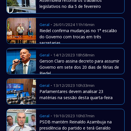
Assembleia retorna os trabalhos
legislativos no dia 5 de fevereiro
-
Geral
26/01/2024 11h16min
Riedel confirma mudanças no 1° escalão
do Governo com trocas em três
secretarias
-
Geral
14/12/2023 18h58min
Gerson Claro assina decreto para assumir
Governo em sete dos 20 dias de férias de
Riedel
-
Geral
13/12/2023 10h33min
Parlamentares devem analisar 23
matérias na sessão desta quarta-feira
-
Geral
19/10/2023 10h07min
PSDB mantém Reinaldo Azambuja na
presidência do partido e terá Geraldo