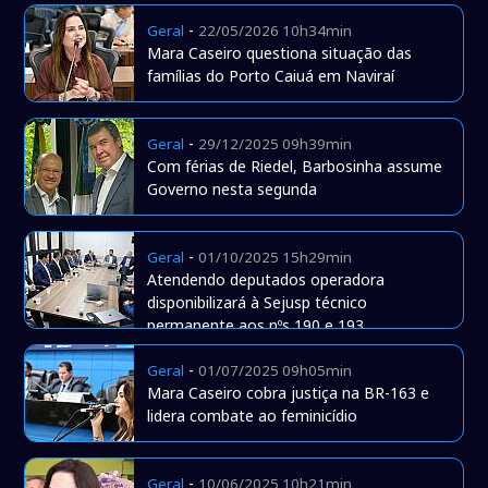
-
Geral
22/05/2026 10h34min
Mara Caseiro questiona situação das
famílias do Porto Caiuá em Naviraí
-
Geral
29/12/2025 09h39min
Com férias de Riedel, Barbosinha assume
Governo nesta segunda
-
Geral
01/10/2025 15h29min
Atendendo deputados operadora
disponibilizará à Sejusp técnico
permanente aos nºs 190 e 193
-
Geral
01/07/2025 09h05min
Mara Caseiro cobra justiça na BR-163 e
lidera combate ao feminicídio
-
Geral
10/06/2025 10h21min