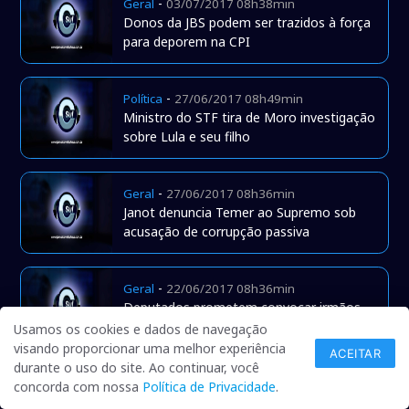
-
Geral
03/07/2017 08h38min
Donos da JBS podem ser trazidos à força
para deporem na CPI
-
Política
27/06/2017 08h49min
Ministro do STF tira de Moro investigação
sobre Lula e seu filho
-
Geral
27/06/2017 08h36min
Janot denuncia Temer ao Supremo sob
acusação de corrupção passiva
-
Geral
22/06/2017 08h36min
Deputados prometem convocar irmãos
Batista para depor em CPI da JBS
Usamos os cookies e dados de navegação
visando proporcionar uma melhor experiência
ACEITAR
durante o uso do site. Ao continuar, você
-
Geral
20/06/2017 08h56min
concorda com nossa
Política de Privacidade
.
PF vê indícios de corrupção e pede mais 5