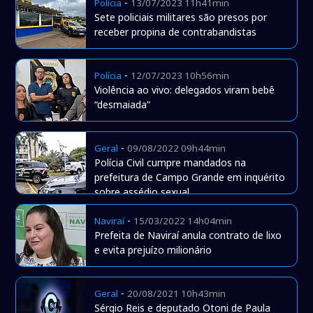
-
Polícia
13/07/2023 11h41min
Sete policiais militares são presos por
receber propina de contrabandistas
-
Polícia
12/07/2023 10h56min
Violência ao vivo: delegados viram bebê
“desmaiada”
-
Geral
09/08/2022 09h44min
Polícia Civil cumpre mandados na
prefeitura de Campo Grande em inquérito
sobre assédio sexual
-
Naviraí
15/03/2022 14h04min
Prefeita de Naviraí anula contrato de lixo
e evita prejuízo milionário
-
Geral
20/08/2021 10h43min
Sérgio Reis e deputado Otoni de Paula