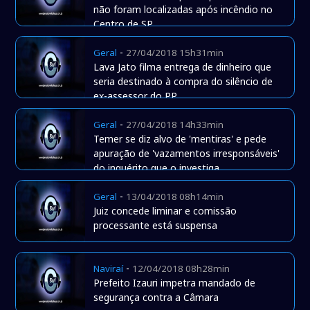
não foram localizadas após incêndio no
Centro de SP
-
Geral
27/04/2018 15h31min
Lava Jato filma entrega de dinheiro que
seria destinado à compra do silêncio de
ex-assessor do PP
-
Geral
27/04/2018 14h33min
Temer se diz alvo de 'mentiras' e pede
apuração de 'vazamentos irresponsáveis'
do inquérito que o investiga
-
Geral
13/04/2018 08h14min
Juiz concede liminar e comissão
processante está suspensa
-
Naviraí
12/04/2018 08h28min
Prefeito Izauri impetra mandado de
segurança contra a Câmara