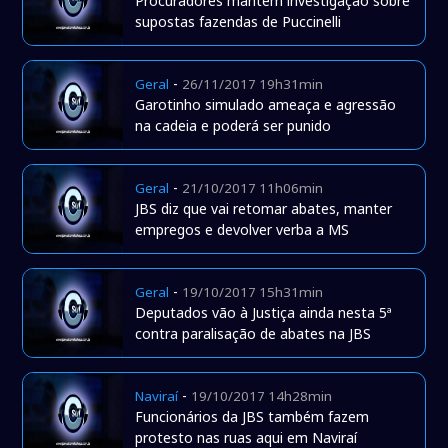
Procuradores mantêm investigação sobre
supostas fazendas de Puccinelli
-
Geral
26/11/2017 19h31min
Garotinho simulado ameaça e agressão
na cadeia e poderá ser punido
-
Geral
21/10/2017 11h06min
JBS diz que vai retomar abates, manter
empregos e devolver verba a MS
-
Geral
19/10/2017 15h31min
Deputados vão à Justiça ainda nesta 5ª
contra paralisação de abates na JBS
-
Naviraí
19/10/2017 14h28min
Funcionários da JBS também fazem
protesto nas ruas aqui em Naviraí