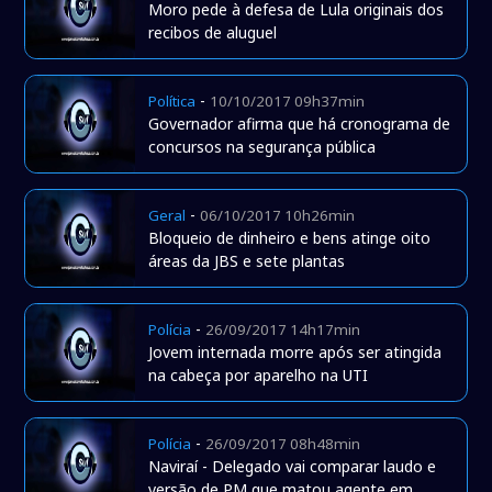
Moro pede à defesa de Lula originais dos
recibos de aluguel
-
Política
10/10/2017 09h37min
Governador afirma que há cronograma de
concursos na segurança pública
-
Geral
06/10/2017 10h26min
Bloqueio de dinheiro e bens atinge oito
áreas da JBS e sete plantas
-
Polícia
26/09/2017 14h17min
Jovem internada morre após ser atingida
na cabeça por aparelho na UTI
-
Polícia
26/09/2017 08h48min
Naviraí - Delegado vai comparar laudo e
versão de PM que matou agente em