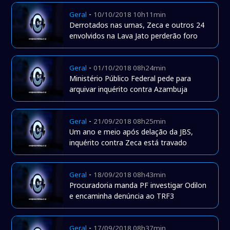
-
Geral
10/10/2018 10h11min
Derrotados nas urnas, Zeca e outros 24
envolvidos na Lava Jato perderão foro
-
Geral
01/10/2018 08h24min
Ministério Público Federal pede para
arquivar inquérito contra Azambuja
-
Geral
21/09/2018 08h25min
Um ano e meio após delação da JBS,
inquérito contra Zeca está travado
-
Geral
18/09/2018 08h43min
Procuradoria manda PF investigar Odilon
e encaminha denúncia ao TRF3
-
Geral
17/09/2018 08h37min