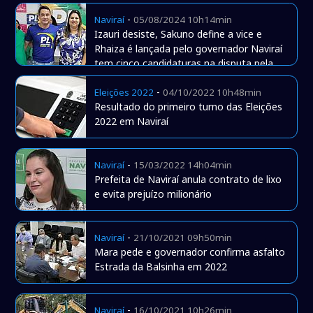
-
Naviraí
05/08/2024 10h14min
Izauri desiste, Sakuno define a vice e
Rhaiza é lançada pelo governador Naviraí
tem cinco candidaturas na disputa pela
Prefei
-
Eleições 2022
04/10/2022 10h48min
Resultado do primeiro turno das Eleições
2022 em Naviraí
-
Naviraí
15/03/2022 14h04min
Prefeita de Naviraí anula contrato de lixo
e evita prejuízo milionário
-
Naviraí
21/10/2021 09h50min
Mara pede e governador confirma asfalto
Estrada da Balsinha em 2022
-
Naviraí
16/10/2021 10h26min