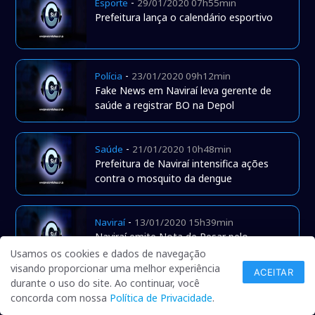
-
Esporte
29/01/2020 07h55min
Prefeitura lança o calendário esportivo
-
Polícia
23/01/2020 09h12min
Fake News em Naviraí leva gerente de
saúde a registrar BO na Depol
-
Saúde
21/01/2020 10h48min
Prefeitura de Naviraí intensifica ações
contra o mosquito da dengue
-
Naviraí
13/01/2020 15h39min
Naviraí emite Nota de Pesar pelo
falecimento do PRF Struck
Usamos os cookies e dados de navegação
visando proporcionar uma melhor experiência
ACEITAR
durante o uso do site. Ao continuar, você
-
Geral
10/01/2020 14h31min
concorda com nossa
Política de Privacidade
.
CMDCA de Naviraí empossou os novos