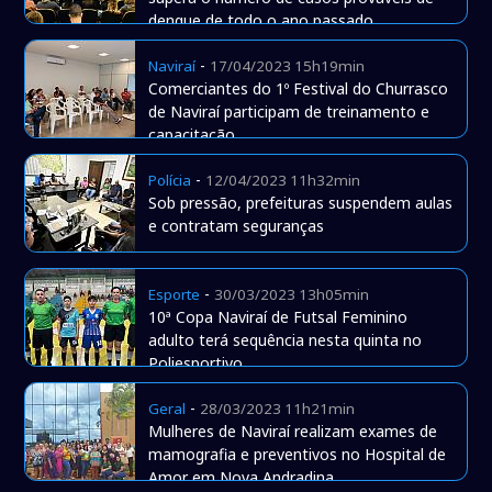
dengue de todo o ano passado
-
Naviraí
17/04/2023 15h19min
Comerciantes do 1º Festival do Churrasco
de Naviraí participam de treinamento e
capacitação
-
Polícia
12/04/2023 11h32min
Sob pressão, prefeituras suspendem aulas
e contratam seguranças
-
Esporte
30/03/2023 13h05min
10ª Copa Naviraí de Futsal Feminino
adulto terá sequência nesta quinta no
Poliesportivo
-
Geral
28/03/2023 11h21min
Mulheres de Naviraí realizam exames de
mamografia e preventivos no Hospital de
Amor em Nova Andradina