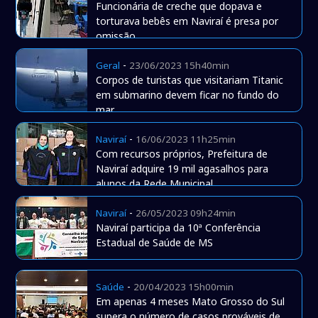
Funcionária de creche que dopava e
torturava bebês em Naviraí é presa por
omissão
-
Geral
23/06/2023 15h40min
Corpos de turistas que visitariam Titanic
em submarino devem ficar no fundo do
mar
-
Naviraí
16/06/2023 11h25min
Com recursos próprios, Prefeitura de
Naviraí adquire 19 mil agasalhos para
alunos da Rede Municipal
-
Naviraí
26/05/2023 09h24min
Naviraí participa da 10ª Conferência
Estadual de Saúde de MS
-
Saúde
20/04/2023 15h00min
Em apenas 4 meses Mato Grosso do Sul
supera o número de casos prováveis de