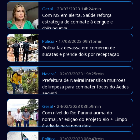
-
Geral
23/03/2023 14h24min
Com MS em alerta, Saúde reforça
estratégia de combate à dengue e
chikungunya
-
Polícia
17/03/2023 09h15min
Polícia faz devassa em comércio de
sucatas e prende dois por receptação
-
Naviraí
02/03/2023 19h25min
Prefeitura de Naviraí intensifica mutirões
de limpeza para combater focos do Aedes
aegypti
-
Geral
24/02/2023 08h59min
Com nível do Rio Paraná acima do
normal, 9ª edição do Projeto Rio + Limpo
é adiada para nova data
-
Política
03/02/2023 08h43min