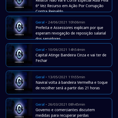
Relator Não Vai e Corte Especial Adia Pela
6ª Vez Recurso em Ação Por Corrupção
Contra Reinaldo
-
Geral
24/06/2021 10h06min
Prefeita e Assessores explicam por que
esperam revogação de reposição salarial
dos servidores
-
Geral
10/06/2021 14h54min
Capital Atinge Bandeira Cinza e vai ter de
Fechar
-
Geral
13/05/2021 11h55min
Naviraí volta à bandeira Vermelha e toque
de recolher será a partir das 21 horas
-
Geral
26/03/2021 08h45min
Governo e comerciantes discutem
medidas para recuperar perdas