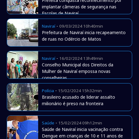
Prefeita conquista reconhecimento por
implantar câmeras de segurança nas
Escolas de Naviraí
-
Naviraí
09/03/2024 10h40min
Prefeitura de Naviraí inicia recapeamento
de ruas no Odércio de Matos
-
Naviraí
16/02/2024 13h49min
Conselho Municipal dos Direitos da
Mulher de Naviraí empossa novas
conselheiras
-
Polícia
15/02/2024 15h32min
Brasileiro acusado de liderar assalto
milionário é preso na fronteira
-
Saúde
15/02/2024 09h12min
Saúde de Naviraí inicia vacinação contra
Dengue em crianças de 10 e 11 anos de