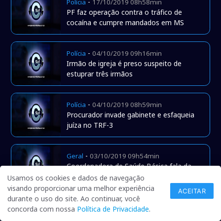
-
Polícia
17/10/2019 08h58min
PF faz operação contra o tráfico de
cocaína e cumpre mandados em MS
-
Polícia
04/10/2019 09h16min
Irmão de igreja é preso suspeito de
estuprar três irmãos
-
Polícia
04/10/2019 08h59min
Procurador invade gabinete e esfaqueia
juíza no TRF-3
-
Geral
03/10/2019 09h54min
Coordenadora de Saúde Básica fala da
Campanha Outubro Rosa
Usamos os cookies e dados de navegação
visando proporcionar uma melhor experiência
ACEITAR
durante o uso do site. Ao continuar, você
-
Geral
26/09/2019 23h21min
concorda com nossa
Política de Privacidade
.
Janot diz que chegou a ir armado ao STF