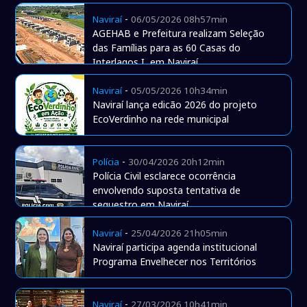
-
Naviraí
06/05/2026 08h57min
AGEHAB e Prefeitura realizam Seleção
das Famílias para as 60 Casas do
Interlagos I, em Naviraí
-
Naviraí
05/05/2026 10h34min
Naviraí lança edicão 2026 do projeto
EcoVerdinho na rede municipal
-
Polícia
30/04/2026 20h12min
Polícia Civil esclarece ocorrência
envolvendo suposta tentativa de
sequestro em Naviraí
-
Naviraí
25/04/2026 21h05min
Naviraí participa agenda institucional
Programa Envelhecer nos Territórios
-
Naviraí
27/03/2026 10h41min