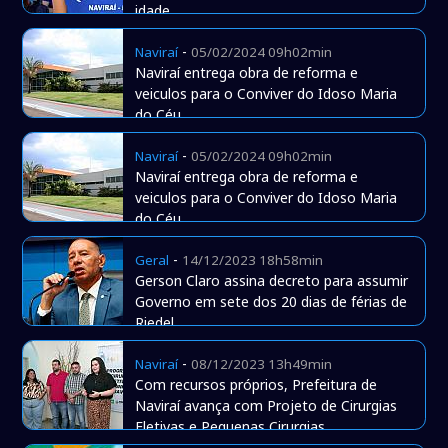
idade
-
Naviraí
05/02/2024 09h02min
Naviraí entrega obra de reforma e
veiculos para o Conviver do Idoso Maria
do Céu
-
Naviraí
05/02/2024 09h02min
Naviraí entrega obra de reforma e
veiculos para o Conviver do Idoso Maria
do Céu
-
Geral
14/12/2023 18h58min
Gerson Claro assina decreto para assumir
Governo em sete dos 20 dias de férias de
Riedel
-
Naviraí
08/12/2023 13h49min
Com recursos próprios, Prefeitura de
Naviraí avança com Projeto de Cirurgias
Eletivas e Pequenas Cirurgias