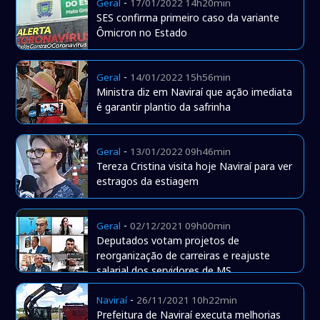
-
Geral
17/01/2022 14h20min
SES confirma primeiro caso da variante
Ômicron no Estado
-
Geral
14/01/2022 15h56min
Ministra diz em Naviraí que ação imediata
é garantir plantio da safrinha
-
Geral
13/01/2022 09h46min
Tereza Cristina visita hoje Naviraí para ver
estragos da estiagem
-
Geral
02/12/2021 09h00min
Deputados votam projetos de
reorganização de carreiras e reajuste
salarial dos servidores de MS
-
Naviraí
26/11/2021 10h22min
Prefeitura de Naviraí executa melhorias