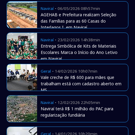
-
Naviraí
06/05/2026 08h57min
AGEHAB e Prefeitura realizam Seleção
das Famílias para as 60 Casas do
Interlagos I, em Naviraí
-
Naviraí
23/02/2026 14h38min
Entrega Simbólica de Kits de Materiais
Escolares Marca o Início do Ano Letivo
em Naviraí
-
Geral
14/02/2026 10h07min
Vale creche de R$ 600 para mães que
trabalham está com cadastro aberto em
MS
-
Naviraí
12/02/2026 22h05min
Naviraí terá R$ 1 milhão do PAC para
regularização fundiária
-
Geral
14/01/2026 10h20min