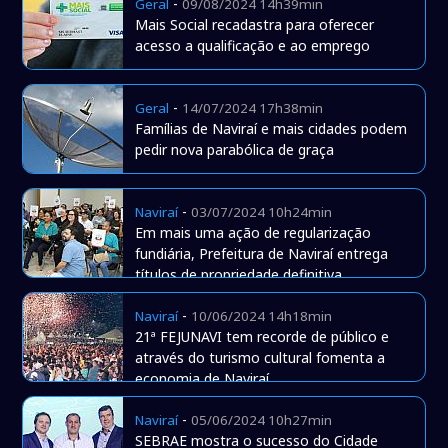
-
Geral
09/08/2024 14h39min
Mais Social recadastra para oferecer
acesso a qualificação e ao emprego
-
Geral
14/07/2024 17h38min
Famílias de Naviraí e mais cidades podem
pedir nova parabólica de graça
-
Naviraí
03/07/2024 10h24min
Em mais uma ação de regularização
fundiária, Prefeitura de Naviraí entrega
títulos de propriedade definitiva
-
Naviraí
10/06/2024 14h18min
21ª FEJUNAVI tem recorde de público e
através do turismo cultural fomenta a
economia de Naviraí
-
Naviraí
05/06/2024 10h27min
SEBRAE mostra o sucesso do Cidade