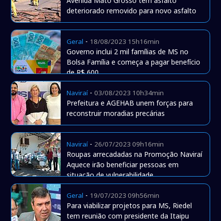
Avenida Mato Grosso tem asfalto
deteriorado removido para novo asfalto
-
Geral
18/08/2023 15h16min
Governo inclui 2 mil famílias de MS no
Bolsa Família e começa a pagar benefício
de R$ 600
-
Naviraí
03/08/2023 10h34min
Prefeitura e AGEHAB unem forças para
reconstruir moradias precárias
-
Naviraí
26/07/2023 09h16min
Roupas arrecadadas na Promoção Naviraí
Aquece irão beneficiar pessoas em
situação de vulnerabilidade
-
Geral
19/07/2023 09h56min
Para viabilizar projetos para MS, Riedel
tem reunião com presidente da Itaipu