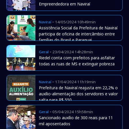
Empreendedora em Naviraí
-
Naviraí
14/05/2024 10h49min
Assistência Social da Prefeitura de Naviraí
participa de oficina de intercâmbio entre
famílias do Brasil e Paraguai
-
Geral
23/04/2024 14h28min
Riedel conta com prefeitos para asfaltar
todas as ruas de MS e extinguir pobreza
-
Naviraí
17/04/2024 11h19min
Prefeitura de Naviraí reajusta em 22,2% o
auxílio-alimentação dos servidores e valor
salta para R$ 550
-
Geral
05/04/2024 15h58min
Sancionado auxílio de 300 reais para 11
mil aposentados