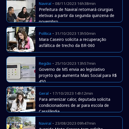
-
Naviraí
08/11/2023 16h38min
Prefeitura de Naviraí retomará cirurgias
eletivas a partir da segunda quinzena de
novembro
-
Política
31/10/2023 13h50min
Mara Caseiro solicita a recuperação
asfáltica de trecho da BR-060
-
Região
25/10/2023 13h57min
Governo de MS envia ao legislativo
projeto que aumenta Mais Social para R$
450
-
Geral
17/10/2023 14h12min
Para amenizar calor, deputada solicita
condicionadores de ar para escola de
Cassilândia
-
Naviraí
23/08/2023 09h47min