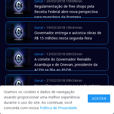
-
Geral
20/03/2018 15h08min
Regulamentação de free shops pela
Receita Federal abre nova perspectiva
para municípios da fronteira
-
Geral
19/03/2018 10h41min
Governador entrega e autoriza obras de
R$ 15 milhões nesta segunda-feira
-
Geral
13/03/2018 09h32min
A convite do Governador Reinaldo
Azambuja e de Onevan, presidente da
ACEN se filia ao PSDB
-
Geral
27/02/2018 09h34min
NaviraíPrev reinaugura sua sede própria
após reforma e ampliação
Usamos os cookies e dados de navegação
visando proporcionar uma melhor experiência
ACEITAR
durante o uso do site. Ao continuar, você
-
Geral
02/02/2018 08h42min
concorda com nossa
Política de Privacidade
.
Michel Temer falta a 'prova de vida' e fica