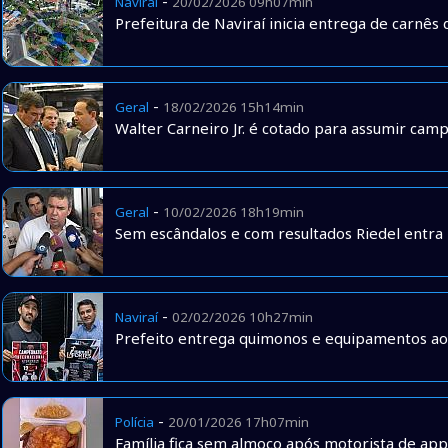
-
Naviraí
20/02/2026 09h07min
Prefeitura de Naviraí inicia entrega de carnê
-
Geral
18/02/2026 15h14min
Walter Carneiro Jr. é cotado para assumir cam
-
Geral
10/02/2026 18h19min
Sem escândalos e com resultados Riedel entra 
-
Naviraí
02/02/2026 10h27min
Prefeito entrega quimonos e equipamentos ao 
-
Polícia
20/01/2026 17h07min
Família fica sem almoço após motorista de ap