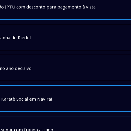
s do IPTU com desconto para pagamento à vista
panha de Riedel
no ano decisivo
Karatê Social em Naviraí
p sumir com frango assado