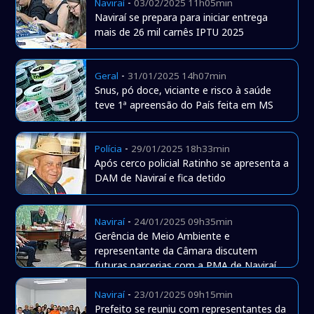
-
Naviraí
03/02/2025 11h05min
Naviraí se prepara para iniciar entrega
mais de 26 mil carnês IPTU 2025
-
Geral
31/01/2025 14h07min
Snus, pó doce, viciante e risco à saúde
teve 1ª apreensão do País feita em MS
-
Polícia
29/01/2025 18h33min
Após cerco policial Ratinho se apresenta a
DAM de Naviraí e fica detido
-
Naviraí
24/01/2025 09h35min
Gerência de Meio Ambiente e
representante da Câmara discutem
futuras parcerias com a PMA de Naviraí
-
Naviraí
23/01/2025 09h15min
Prefeito se reuniu com representantes da