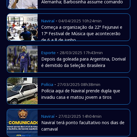
Alemanha; Barbosinha assume comando
-
Naviraí
04/04/2025 10h24min
Começa a organização da 22ª Fejunavi e
17º Festival de Música que acontecerão
de 6 a 8 de junho
-
Esporte
28/03/2025 17h43min
Depois da goleada para Argentina, Dorival
é demitido da Seleção Brasileira
-
Polícia
27/03/2025 08h38min
Polícia aqui de Naviraí prende dupla que
invadiu casa e matou jovem a tiros
-
Naviraí
27/02/2025 14h04min
Naviraí terá ponto facultativo nos dias de
carnaval