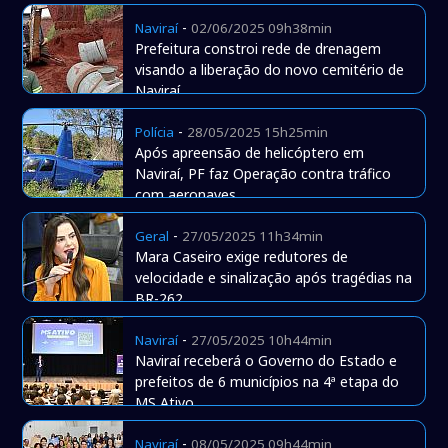
-
Naviraí
02/06/2025 09h38min
Prefeitura constroi rede de drenagem
visando a liberação do novo cemitério de
Naviraí
-
Polícia
28/05/2025 15h25min
Após apreensão de helicóptero em
Naviraí, PF faz Operação contra tráfico
com aeronaves
-
Geral
27/05/2025 11h34min
Mara Caseiro exige redutores de
velocidade e sinalização após tragédias na
BR-262
-
Naviraí
27/05/2025 10h44min
Naviraí receberá o Governo do Estado e
prefeitos de 6 municípios na 4ª etapa do
MS Ativo
-
Naviraí
08/05/2025 09h44min