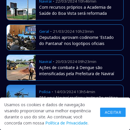
-
Naviraí
22/03/2024 10h46min
Com recursos próprios a Academia de
Saúde do Boa Vista será reformada
-
Geral
21/03/2024 10h23min
Deputados aprovam codinome 'Estado
do Pantanal' nos logotipos oficiais
-
Naviraí
20/03/2024 09h23min
Ações de combate à Dengue são
intensificadas pela Prefeitura de Naviraí
-
Polícia
14/03/2024 13h54min
PM aqui Naviraí realizou instrução prática
com patrulhamento aéreo
Usamos os cookies e dados de navegação
visando proporcionar uma melhor experiência
ACEITAR
durante o uso do site. Ao continuar, você
-
Naviraí
07/03/2024 10h59min
concorda com nossa
Política de Privacidade
.
Naviraí realiza ação de combate a Dengue