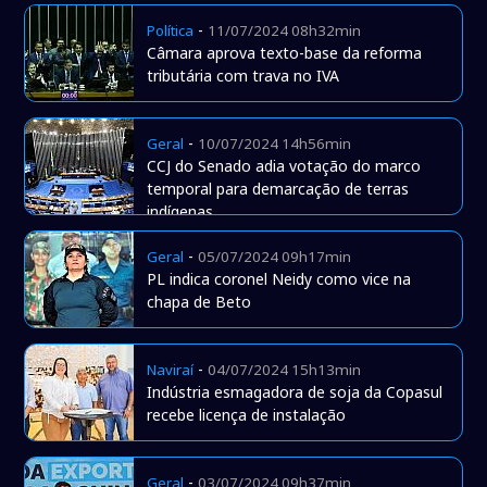
-
Política
11/07/2024 08h32min
Câmara aprova texto-base da reforma
tributária com trava no IVA
-
Geral
10/07/2024 14h56min
CCJ do Senado adia votação do marco
temporal para demarcação de terras
indígenas
-
Geral
05/07/2024 09h17min
PL indica coronel Neidy como vice na
chapa de Beto
-
Naviraí
04/07/2024 15h13min
Indústria esmagadora de soja da Copasul
recebe licença de instalação
-
Geral
03/07/2024 09h37min