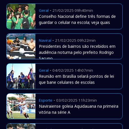
-
Geral
21/02/2025 09h40min
Conselho Nacional define três formas de
guardar o celular na escola; veja quais
-
Naviraí
21/02/2025 09h22min
Presidentes de bairros são recebidos em
audiência noturna pelo prefeito Rodrigo
Sacuno
-
Geral
04/02/2025 14h07min
Reunião em Brasília selará pontos de lei
que bane celulares de escolas
-
Esporte
03/02/2025 11h23min
Naviraiense goleia Aquidauana na primeira
vitória na série A