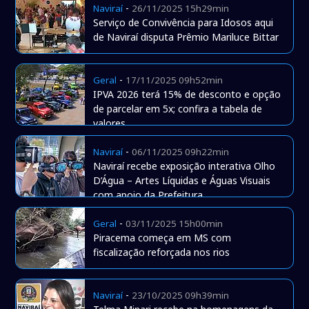
-
Naviraí
26/11/2025 15h29min
Serviço de Convivência para Idosos aqui
de Naviraí disputa Prêmio Mariluce Bittar
-
Geral
17/11/2025 09h52min
IPVA 2026 terá 15% de desconto e opção
de parcelar em 5x; confira a tabela de
valores
-
Naviraí
06/11/2025 09h22min
Naviraí recebe exposição interativa Olho
D’Água – Artes Líquidas e Águas Visuais
com apoio da Prefeitura
-
Geral
03/11/2025 15h00min
Piracema começa em MS com
fiscalização reforçada nos rios
-
Naviraí
23/10/2025 09h39min