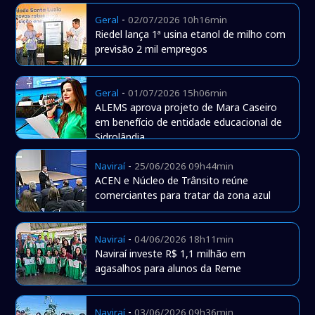
-
Geral
02/07/2026 10h16min
Riedel lança 1ª usina etanol de milho com
previsão 2 mil empregos
-
Geral
01/07/2026 15h06min
ALEMS aprova projeto de Mara Caseiro
em benefício de entidade educacional de
Sidrolândia
-
Naviraí
25/06/2026 09h44min
ACEN e Núcleo de Trânsito reúne
comerciantes para tratar da zona azul
-
Naviraí
04/06/2026 18h11min
Naviraí investe R$ 1,1 milhão em
agasalhos para alunos da Reme
-
Naviraí
03/06/2026 09h36min