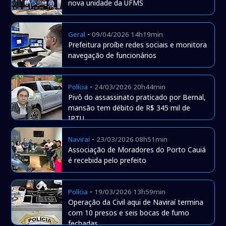
nova unidade da UFMS
-
Geral
09/04/2026 14h19min
Prefeitura proíbe redes sociais e monitora
navegação de funcionários
-
Polícia
24/03/2026 20h44min
Pivô do assassinato praticado por Bernal,
mansão tem débito de R$ 345 mil de
IPTU
-
Naviraí
23/03/2026 08h51min
Associação de Moradores do Porto Cauiá
é recebida pelo prefeito
-
Polícia
19/03/2026 13h59min
Operação da Civil aqui de Naviraí termina
com 10 presos e seis bocas de fumo
fechadas