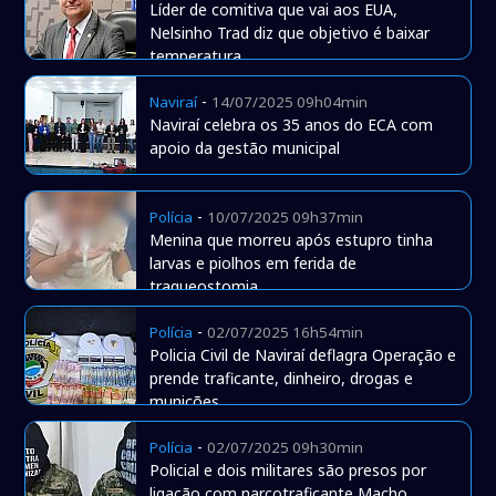
Líder de comitiva que vai aos EUA,
Nelsinho Trad diz que objetivo é baixar
temperatura
-
Naviraí
14/07/2025 09h04min
Naviraí celebra os 35 anos do ECA com
apoio da gestão municipal
-
Polícia
10/07/2025 09h37min
Menina que morreu após estupro tinha
larvas e piolhos em ferida de
traqueostomia
-
Polícia
02/07/2025 16h54min
Policia Civil de Naviraí deflagra Operação e
prende traficante, dinheiro, drogas e
munições
-
Polícia
02/07/2025 09h30min
Policial e dois militares são presos por
ligação com narcotraficante Macho