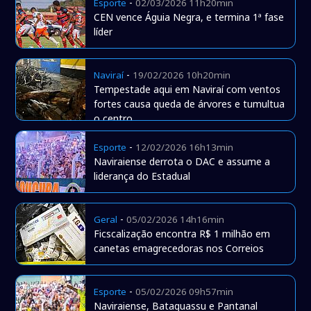
-
Esporte
02/03/2026 11h20min
CEN vence Águia Negra, e termina 1ª fase
líder
-
Naviraí
19/02/2026 10h20min
Tempestade aqui em Naviraí com ventos
fortes causa queda de árvores e tumultua
o centro
-
Esporte
12/02/2026 16h13min
Naviraiense derrota o DAC e assume a
liderança do Estadual
-
Geral
05/02/2026 14h16min
Ficscalização encontra R$ 1 milhão em
canetas emagrecedoras nos Correios
-
Esporte
05/02/2026 09h57min
Naviraiense, Bataguassu e Pantanal